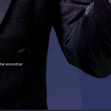
ntar encontrar