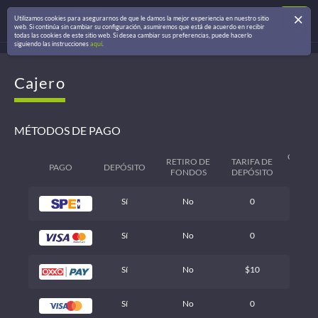
Utilizamos cookies para asegurarnos de que le damos la mejor experiencia en nuestro sitio
web. Si continúa sin cambiar su configuración, asumiremos que está de acuerdo en recibir
todas las cookies de este sitio web. Si desea cambiar sus preferencias, puede hacerlo
siguiendo las instrucciones
aquí
.
Cajero
MÉTODOS DE PAGO
COMIS
RETIRO DE
TARIFA DE
PAGO
DEPÓSITO
RETI
FONDOS
DEPÓSITO
FON
Sí
No
0
0
Sí
No
0
0
Sí
No
$10
0
Sí
No
0
0