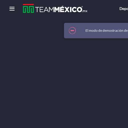
Depo
El modo de demostración del 