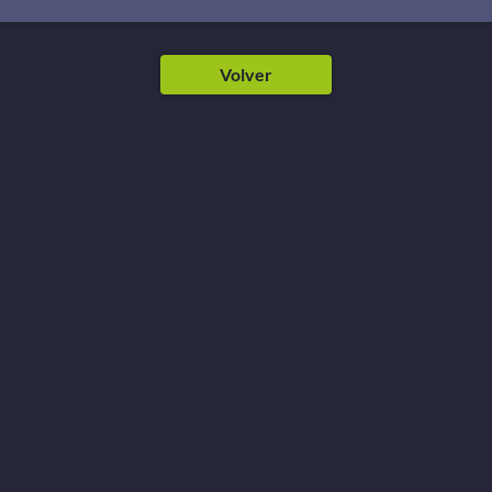
Volver