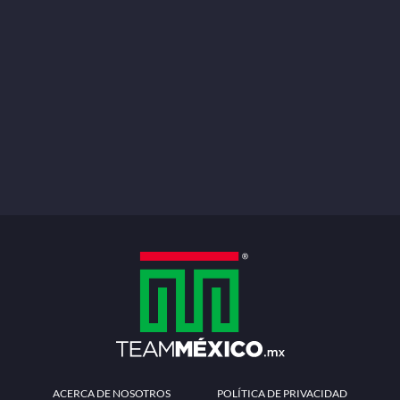
ACERCA DE NOSOTROS
POLÍTICA DE PRIVACIDAD
TÉRMINOS Y CONDICIONES
MÉTODOS DE PAGO
PREGUNTAS FRECUENTES
CONTÁCTANOS
Redes sociales
Descarga la APP
Patrocinadores Oficiales