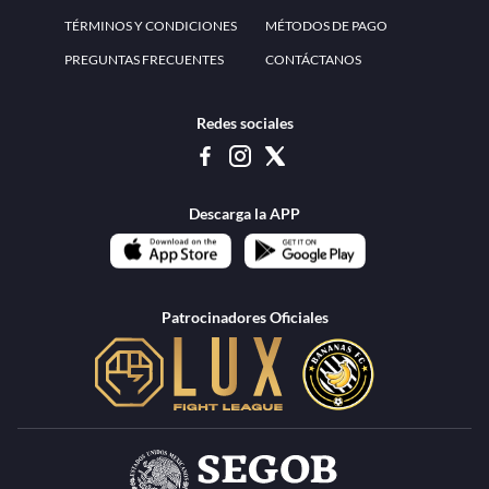
www.teammexico.mx Apostar es y debe ser un entretenimiento, no causa de
estrés o problemas. El contenido de esta página de internet está prohibido para
menores de 18 años, por lo que el uso de la misma o de su contenido por
menores de edad está penado por la Ley. Cuando usted hace uso de esta
plataforma está expresando y manifestando que tiene más de 18 años, por lo que
deslinda de cualquier responsabilidad a esta empresa. TeamMexico es operado
por Urban Publicity, S.A. de C.V., de conformidad con las autorizaciones
emitidas por la Secretaría de Gobernación contenidas en los oficios
DGAJS/SCEV/0179/2009 y DGJS/2971/2022, misma que es una operadora
autorizada de la permisionaria Petolof, S.A. de C.V., que trabaja al amparo del
permiso contenido en los oficios DGJS/DGAAD/DCRCA/P-01/2016 y
DGJS/755/2018.
Los juegos de azar pueden ser adictivos, juegue
Lea más sobre el
con responsabilidad.
Juego responsable
.
Ga
Terapia del juego
Encuentre ayuda:
© 2025 Teammexico | Reservados todos los derechos
1.26.5 [1.89.1] construido en 7/28/2026, 1:00:17 PM