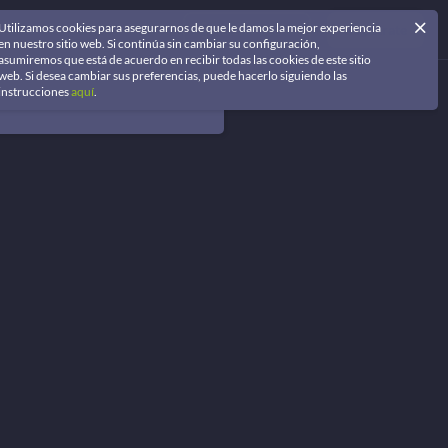
Utilizamos cookies para asegurarnos de que le damos la mejor experiencia
Iniciar Sesión
Regístrate
en nuestro sitio web. Si continúa sin cambiar su configuración,
asumiremos que está de acuerdo en recibir todas las cookies de este sitio
web. Si desea cambiar sus preferencias, puede hacerlo siguiendo las
instrucciones
aquí
.