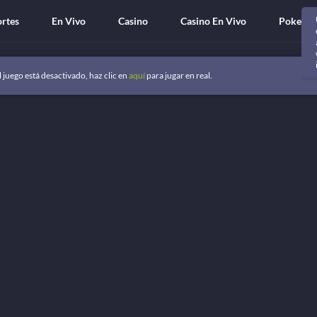
rtes
En Vivo
Casino
Casino En Vivo
Poker
juego está desactivado, haz clic en
aquí
para jugar en real.