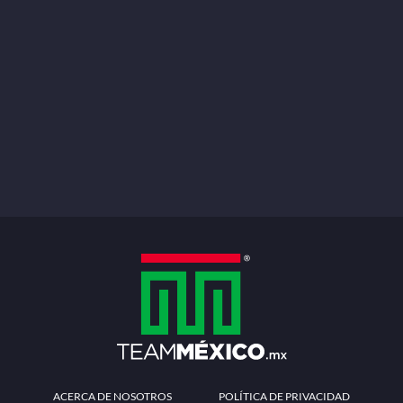
ACERCA DE NOSOTROS
POLÍTICA DE PRIVACIDAD
TÉRMINOS Y CONDICIONES
MÉTODOS DE PAGO
PREGUNTAS FRECUENTES
CONTÁCTANOS
Redes sociales
Descarga la APP
Patrocinadores Oficiales