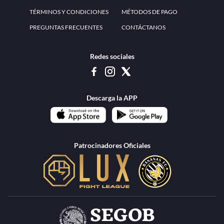
www.teammexico.mx Apostar es y debe ser un entretenimiento, no causa de
estrés o problemas. El contenido de esta página de internet está prohibido para
menores de 18 años, por lo que el uso de la misma o de su contenido por
menores de edad está penado por la Ley. Cuando usted hace uso de esta
plataforma está expresando y manifestando que tiene más de 18 años, por lo que
deslinda de cualquier responsabilidad a esta empresa. TeamMexico es operado
por Urban Publicity, S.A. de C.V., de conformidad con las autorizaciones
emitidas por la Secretaría de Gobernación contenidas en los oficios
DGAJS/SCEV/0179/2009 y DGJS/2971/2022, misma que es una operadora
autorizada de la permisionaria Petolof, S.A. de C.V., que trabaja al amparo del
permiso contenido en los oficios DGJS/DGAAD/DCRCA/P-01/2016 y
DGJS/755/2018.
Los juegos de azar pueden ser adictivos, juegue
Lea más sobre el
con responsabilidad.
Juego responsable
.
Ga
Terapia del juego
Encuentre ayuda:
© 2025 Teammexico | Reservados todos los derechos