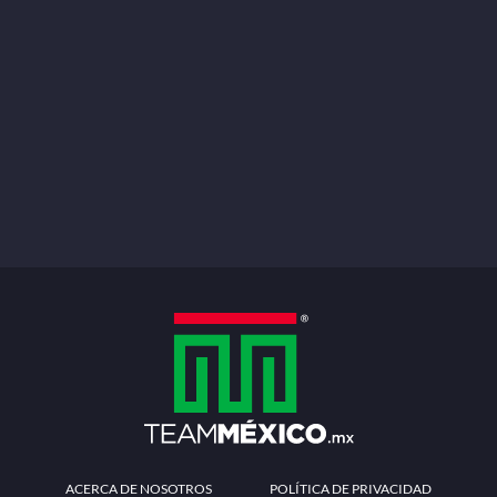
ACERCA DE NOSOTROS
POLÍTICA DE PRIVACIDAD
TÉRMINOS Y CONDICIONES
MÉTODOS DE PAGO
PREGUNTAS FRECUENTES
CONTÁCTANOS
Redes sociales
Descarga la APP
Patrocinadores Oficiales