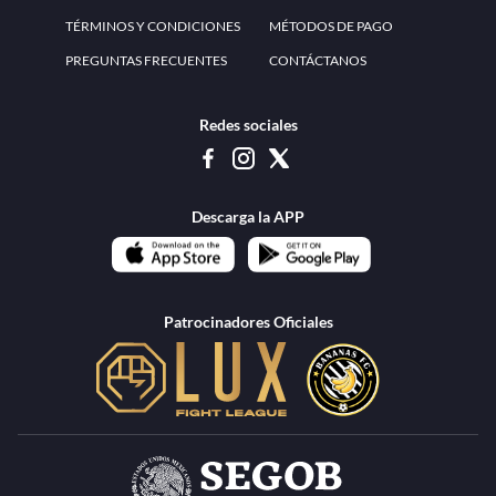
www.teammexico.mx Apostar es y debe ser un entretenimiento, no causa de
estrés o problemas. El contenido de esta página de internet está prohibido para
menores de 18 años, por lo que el uso de la misma o de su contenido por
menores de edad está penado por la Ley. Cuando usted hace uso de esta
plataforma está expresando y manifestando que tiene más de 18 años, por lo que
deslinda de cualquier responsabilidad a esta empresa. TeamMexico es operado
por Urban Publicity, S.A. de C.V., de conformidad con las autorizaciones
emitidas por la Secretaría de Gobernación contenidas en los oficios
DGAJS/SCEV/0179/2009 y DGJS/2971/2022, misma que es una operadora
autorizada de la permisionaria Petolof, S.A. de C.V., que trabaja al amparo del
permiso contenido en los oficios DGJS/DGAAD/DCRCA/P-01/2016 y
DGJS/755/2018.
Los juegos de azar pueden ser adictivos, juegue
Lea más sobre el
con responsabilidad.
Juego responsable
.
Ga
Terapia del juego
Encuentre ayuda:
© 2025 Teammexico | Reservados todos los derechos
1.26.5 [1.89.1] construido en 7/28/2026, 1:00:17 PM