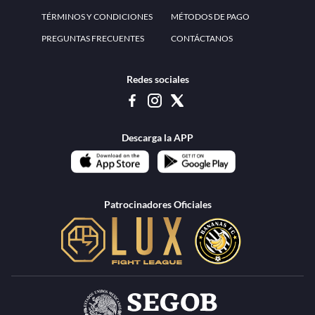
www.teammexico.mx Apostar es y debe ser un entretenimiento, no causa de
estrés o problemas. El contenido de esta página de internet está prohibido para
menores de 18 años, por lo que el uso de la misma o de su contenido por
menores de edad está penado por la Ley. Cuando usted hace uso de esta
plataforma está expresando y manifestando que tiene más de 18 años, por lo que
deslinda de cualquier responsabilidad a esta empresa. TeamMexico es operado
por Urban Publicity, S.A. de C.V., de conformidad con las autorizaciones
emitidas por la Secretaría de Gobernación contenidas en los oficios
DGAJS/SCEV/0179/2009 y DGJS/2971/2022, misma que es una operadora
autorizada de la permisionaria Petolof, S.A. de C.V., que trabaja al amparo del
permiso contenido en los oficios DGJS/DGAAD/DCRCA/P-01/2016 y
DGJS/755/2018.
Los juegos de azar pueden ser adictivos, juegue
Lea más sobre el
con responsabilidad.
Juego responsable
.
Ga
Terapia del juego
Encuentre ayuda:
© 2025 Teammexico | Reservados todos los derechos
1.26.5 [1.89.1] construido en 7/28/2026, 1:00:17 PM