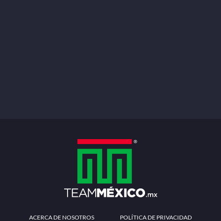
ACERCA DE NOSOTROS
POLÍTICA DE PRIVACIDAD
TÉRMINOS Y CONDICIONES
MÉTODOS DE PAGO
PREGUNTAS FRECUENTES
CONTÁCTANOS
Redes sociales
Descarga la APP
Patrocinadores Oficiales