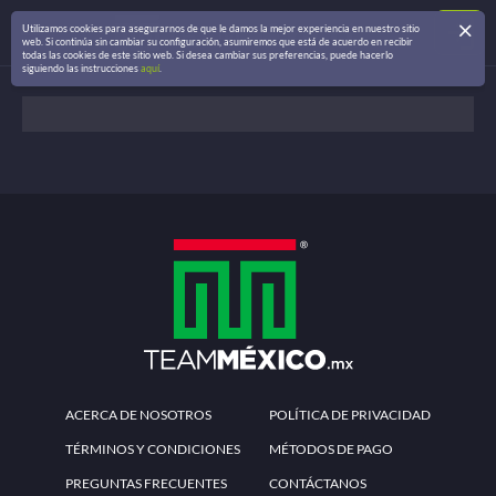
Utilizamos cookies para asegurarnos de que le damos la mejor experiencia en nuestro sitio
web. Si continúa sin cambiar su configuración, asumiremos que está de acuerdo en recibir
todas las cookies de este sitio web. Si desea cambiar sus preferencias, puede hacerlo
siguiendo las instrucciones
aquí
.
ACERCA DE NOSOTROS
POLÍTICA DE PRIVACIDAD
TÉRMINOS Y CONDICIONES
MÉTODOS DE PAGO
PREGUNTAS FRECUENTES
CONTÁCTANOS