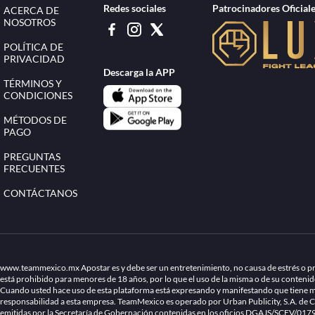
Redes sociales
Patrocinadores Oficial
ACERCA DE
NOSOTROS
POLÍTICA DE
PRIVACIDAD
Descarga la APP
TÉRMINOS Y
CONDICIONES
MÉTODOS DE
PAGO
PREGUNTAS
FRECUENTES
CONTÁCTANOS
www.teammexico.mx Apostar es y debe ser un entretenimiento, no causa de estrés o pro
está prohibido para menores de 18 años, por lo que el uso de la misma o de su conteni
Cuando usted hace uso de esta plataforma está expresando y manifestando que tiene má
responsabilidad a esta empresa. TeamMexico es operado por Urban Publicity, S.A. de C
emitidas por la Secretaría de Gobernación contenidas en los oficios DGAJS/SCEV/0