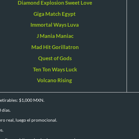
Diamond Explosion Sweet Love
Giga Match Egypt
Immortal Ways Luva
J Mania Maniac
Mad Hit Gorillatron
Quest of Gods
Ten Ton Ways Luck
Volcano Rising
etirables: $1,000 MXN.
 días.
ro real, luego el promocional.
s.