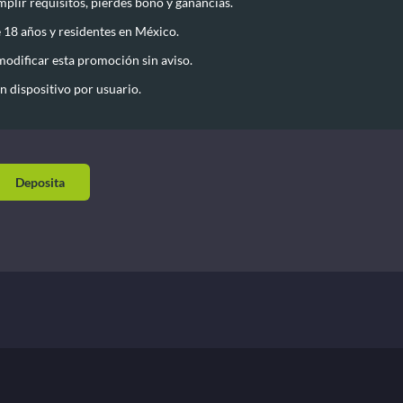
umplir requisitos, pierdes bono y ganancias.
 18 años y residentes en México.
dificar esta promoción sin aviso.
n dispositivo por usuario.
Deposita