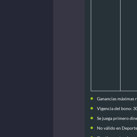
Ganancias máximas r
Vigencia del bono: 30
Se juega primero dine
No válido en Deporte