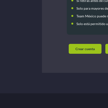
Si retiras antes de c
Solo para mayores de
Team México puede mo
Solo está permitido u
Crear cuenta