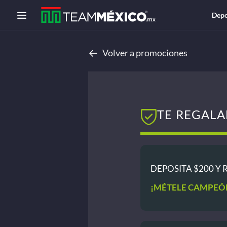
Depo
←
Volver a promociones
TE REGALA
DEPOSITA $200 Y 
¡MÉTELE CAMPEÓ