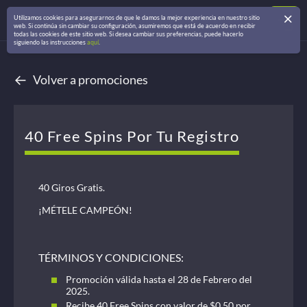
Utilizamos cookies para asegurarnos de que le damos la mejor experiencia en nuestro sitio
web. Si continúa sin cambiar su configuración, asumiremos que está de acuerdo en recibir
todas las cookies de este sitio web. Si desea cambiar sus preferencias, puede hacerlo
siguiendo las instrucciones
aquí
.
←
Volver a promociones
40 Free Spins Por Tu Registro
40 Giros Gratis.
¡MÉTELE CAMPEÓN!
TÉRMINOS Y CONDICIONES:
Promoción válida hasta el 28 de Febrero del
2025.
Recibe 40 Free Spins con valor de $0.50 por