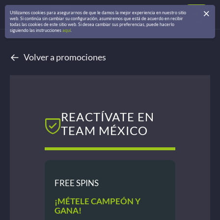
Utilizamos cookies para asegurarnos de que le damos la mejor experiencia en nuestro sitio
web. Si continúa sin cambiar su configuración, asumiremos que está de acuerdo en recibir
todas las cookies de este sitio web. Si desea cambiar sus preferencias, puede hacerlo
siguiendo las instrucciones
aquí
.
←
Volver a promociones
REACTÍVATE EN
TEAM MÉXICO
FREE SPINS
¡MÉTELE CAMPEÓN Y
GANA!