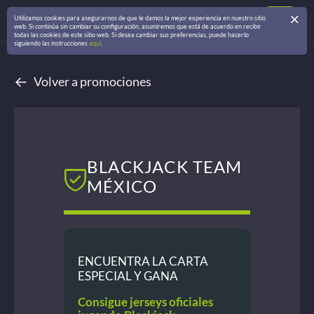
Utilizamos cookies para asegurarnos de que le damos la mejor experiencia en nuestro sitio
web. Si continúa sin cambiar su configuración, asumiremos que está de acuerdo en recibir
todas las cookies de este sitio web. Si desea cambiar sus preferencias, puede hacerlo
siguiendo las instrucciones
aquí
.
←
Volver a promociones
BLACKJACK TEAM
MÉXICO
ENCUENTRA LA CARTA
ESPECIAL Y GANA
Consigue jerseys oficiales