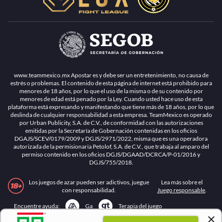
www.teammexico.mx Apostar es y debe ser un entretenimiento, no causa de
estrés o problemas. El contenido de esta página de internet está prohibido para
menores de 18 años, por lo que el uso de la misma o de su contenido por
menores de edad está penado por la Ley. Cuando usted hace uso de esta
plataforma está expresando y manifestando que tiene más de 18 años, por lo que
deslinda de cualquier responsabilidad a esta empresa. TeamMexico es operado
por Urban Publicity, S.A. de C.V., de conformidad con las autorizaciones
emitidas por la Secretaría de Gobernación contenidas en los oficios
DGAJS/SCEV/0179/2009 y DGJS/2971/2022, misma que es una operadora
autorizada de la permisionaria Petolof, S.A. de C.V., que trabaja al amparo del
permiso contenido en los oficios DGJS/DGAAD/DCRCA/P-01/2016 y
DGJS/755/2018.
Los juegos de azar pueden ser adictivos, juegue
Lea más sobre el
con responsabilidad.
Juego responsable
.
Ga
Terapia del juego
Encuentre ayuda: