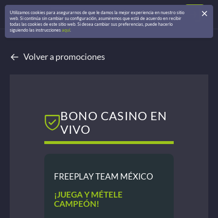
Utilizamos cookies para asegurarnos de que le damos la mejor experiencia en nuestro sitio
web. Si continúa sin cambiar su configuración, asumiremos que está de acuerdo en recibir
todas las cookies de este sitio web. Si desea cambiar sus preferencias, puede hacerlo
siguiendo las instrucciones
aquí
.
←
Volver a promociones
BONO CASINO EN
VIVO
FREEPLAY TEAM MÉXICO
¡JUEGA Y MÉTELE
CAMPEÓN!