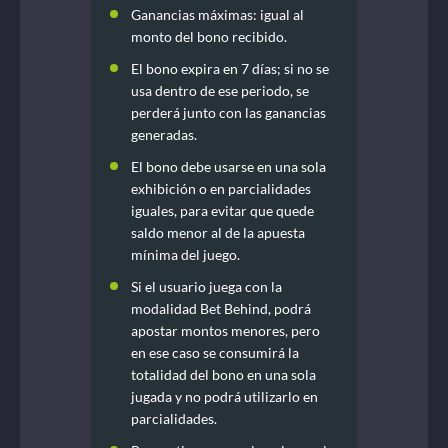
Ganancias máximas: igual al
monto del bono recibido.
El bono expira en 7 días; si no se
usa dentro de ese periodo, se
perderá junto con las ganancias
generadas.
El bono debe usarse en una sola
exhibición o en parcialidades
iguales, para evitar que quede
saldo menor al de la apuesta
mínima del juego.
Si el usuario juega con la
modalidad Bet Behind, podrá
apostar montos menores, pero
en ese caso se consumirá la
totalidad del bono en una sola
jugada y no podrá utilizarlo en
parcialidades.