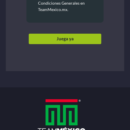
Condiciones Generales en
TeamMexico.mx.
Juega ya