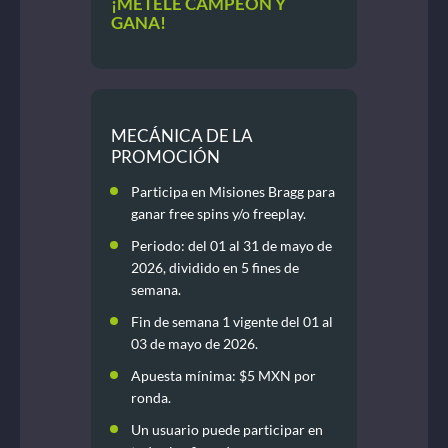
¡MÉTELE CAMPEÓN Y
GANA!
MECÁNICA DE LA
PROMOCIÓN
Participa en Misiones Bragg para
ganar free spins y/o freeplay.
Periodo: del 01 al 31 de mayo de
2026, dividido en 5 fines de
semana.
Fin de semana 1 vigente del 01 al
03 de mayo de 2026.
Apuesta mínima: $5 MXN por
ronda.
Un usuario puede participar en