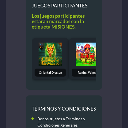
JUEGOS PARTICIPANTES
Los juegos participantes
estarán marcados con la
etiqueta
MISIONES
.
Oriental Dragon
Raging Wings
Panda St
TÉRMINOS Y CONDICIONES
Bonos sujetos a Términos y
Condiciones generales.