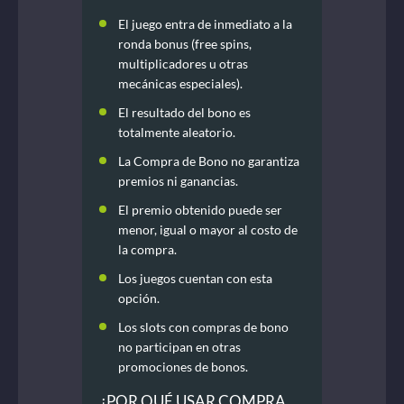
El juego entra de inmediato a la
ronda bonus (free spins,
multiplicadores u otras
mecánicas especiales).
El resultado del bono es
totalmente aleatorio.
La Compra de Bono no garantiza
premios ni ganancias.
El premio obtenido puede ser
menor, igual o mayor al costo de
la compra.
Los juegos cuentan con esta
opción.
Los slots con compras de bono
no participan en otras
promociones de bonos.
¿POR QUÉ USAR COMPRA