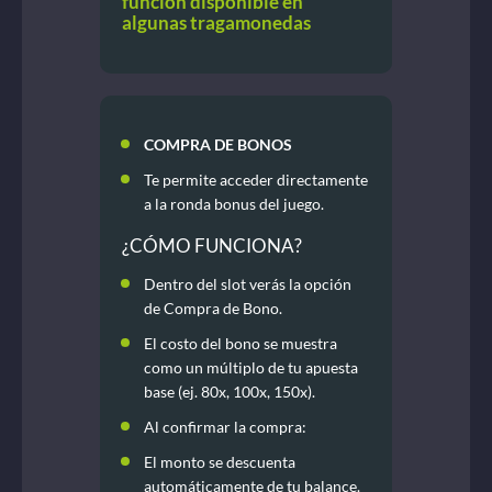
función disponible en
algunas tragamonedas
COMPRA DE BONOS
Te permite acceder directamente
a la ronda bonus del juego.
¿CÓMO FUNCIONA?
Dentro del slot verás la opción
de Compra de Bono.
El costo del bono se muestra
como un múltiplo de tu apuesta
base (ej. 80x, 100x, 150x).
Al confirmar la compra:
El monto se descuenta
automáticamente de tu balance.