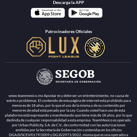
Descarga la APP
Patrocinadores Oficiales
www.teammexico.mx Apostar es y debe ser un entretenimiento, no causa de
estrés o problemas. El contenido de esta página de internet está prohibido para
menores de 18 años, por lo que el uso de la misma o de su contenido por
menores de edad está penado por la Ley. Cuando usted hace uso de esta
plataforma está expresando y manifestando que tiene más de 18 años, por lo que
deslinda de cualquier responsabilidad a esta empresa. TeamMexico es operado
por Urban Publicity, S.A. de C.V., de conformidad con las autorizaciones
emitidas por la Secretaría de Gobernación contenidas en los oficios
DGAJS/SCEV/0179/2009 y DGJS/2971/2022, misma que es una operadora