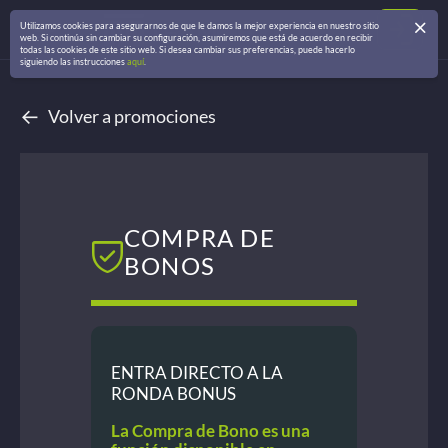
Utilizamos cookies para asegurarnos de que le damos la mejor experiencia en nuestro sitio
web. Si continúa sin cambiar su configuración, asumiremos que está de acuerdo en recibir
todas las cookies de este sitio web. Si desea cambiar sus preferencias, puede hacerlo
siguiendo las instrucciones
aquí
.
←
Volver a promociones
COMPRA DE
BONOS
ENTRA DIRECTO A LA
RONDA BONUS
La
Compra de Bono
es una