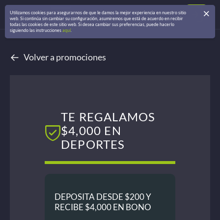
Utilizamos cookies para asegurarnos de que le damos la mejor experiencia en nuestro sitio
web. Si continúa sin cambiar su configuración, asumiremos que está de acuerdo en recibir
todas las cookies de este sitio web. Si desea cambiar sus preferencias, puede hacerlo
siguiendo las instrucciones
aquí
.
←
Volver a promociones
TE REGALAMOS
$4,000 EN
DEPORTES
DEPOSITA DESDE $200 Y
RECIBE $4,000 EN BONO