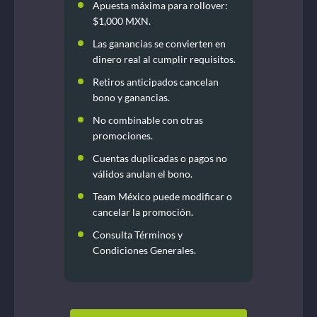
Apuesta máxima para rollover:
$1,000 MXN.
Las ganancias se convierten en
dinero real al cumplir requisitos.
Retiros anticipados cancelan
bono y ganancias.
No combinable con otras
promociones.
Cuentas duplicadas o pagos no
válidos anulan el bono.
Team México puede modificar o
cancelar la promoción.
Consulta Términos y
Condiciones Generales.