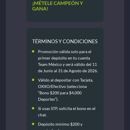
¡MÉTELE CAMPEÓN Y
GANA!
TÉRMINOS Y CONDICIONES
Promoción válida solo para el
primer depósito en tu cuenta
Team México y será válido del 11
de Junio al 31 de Agosto de 2026.
Válido al depositar con Tarjeta,
OXXO/Efectivo (selecciona
“Bono $200 para $4,000
Deportes”).
Si usas STP, solicita el bono en el
chat.
Depósito mínimo $200 y