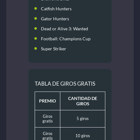
Catfish Hunters
Gator Hunters
Dead or Alive 3: Wanted
Football: Champions Cup
Super Striker
TABLA DE GIROS GRATIS
CANTIDAD DE
PREMIO
GIROS
Giros
5 giros
gratis
Giros
10 giros
gratis