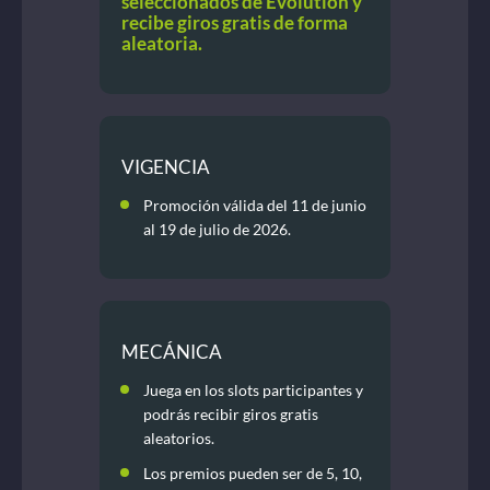
seleccionados de Evolution y
recibe giros gratis de forma
aleatoria.
VIGENCIA
Promoción válida del 11 de junio
al 19 de julio de 2026.
MECÁNICA
Juega en los slots participantes y
podrás recibir giros gratis
aleatorios.
Los premios pueden ser de 5, 10,