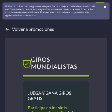
Utilizamos cookies para asegurarnos de que le damos la mejor experiencia en nuestro sitio
web. Si continúa sin cambiar su configuración, asumiremos que está de acuerdo en recibir
todas las cookies de este sitio web. Si desea cambiar sus preferencias, puede hacerlo
siguiendo las instrucciones
aquí
.
←
Volver a promociones
GIROS
MUNDIALISTAS
JUEGA Y GANA GIROS
GRATIS
Participa en los slots