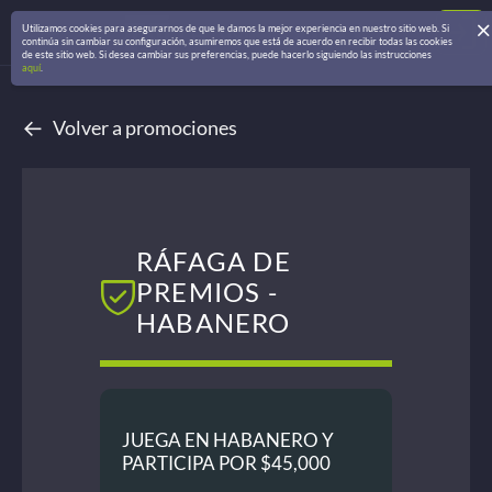
Utilizamos cookies para asegurarnos de que le damos la mejor experiencia en nuestro sitio web. Si
continúa sin cambiar su configuración, asumiremos que está de acuerdo en recibir todas las cookies
de este sitio web. Si desea cambiar sus preferencias, puede hacerlo siguiendo las instrucciones
aquí
.
←
Volver a promociones
RÁFAGA DE
PREMIOS -
HABANERO
JUEGA EN HABANERO Y
PARTICIPA POR $45,000