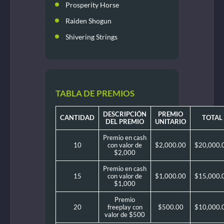
Prosperity Horse
Raiden Shogun
Shivering Strings
TABLA DE PREMIOS
DESCRIPCIÓN
PREMIO
CANTIDAD
TOTAL
DEL PREMIO
UNITARIO
Premio en cash
10
con valor de
$2,000.00
$20,000.
$2,000
Premio en cash
15
con valor de
$1,000.00
$15,000.
$1,000
Premio
20
freeplay con
$500.00
$10,000.
valor de $500