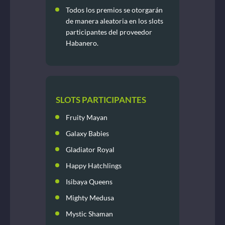
Todos los premios se otorgarán
de manera aleatoria en los slots
participantes del proveedor
Habanero.
SLOTS PARTICIPANTES
Fruity Mayan
Galaxy Babies
Gladiator Royal
Happy Hatchlings
Isibaya Queens
Mighty Medusa
Mystic Shaman