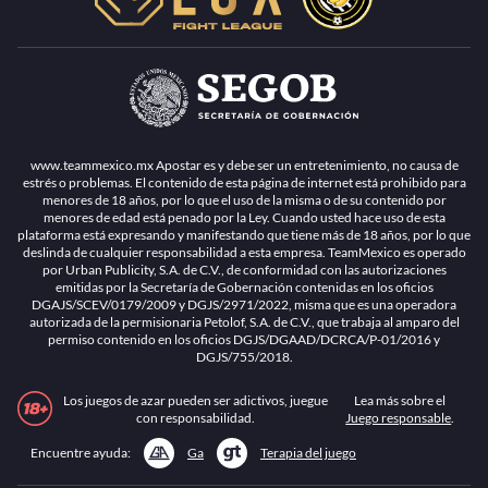
www.teammexico.mx Apostar es y debe ser un entretenimiento, no causa de
estrés o problemas. El contenido de esta página de internet está prohibido para
menores de 18 años, por lo que el uso de la misma o de su contenido por
menores de edad está penado por la Ley. Cuando usted hace uso de esta
plataforma está expresando y manifestando que tiene más de 18 años, por lo que
deslinda de cualquier responsabilidad a esta empresa. TeamMexico es operado
por Urban Publicity, S.A. de C.V., de conformidad con las autorizaciones
emitidas por la Secretaría de Gobernación contenidas en los oficios
DGAJS/SCEV/0179/2009 y DGJS/2971/2022, misma que es una operadora
autorizada de la permisionaria Petolof, S.A. de C.V., que trabaja al amparo del
permiso contenido en los oficios DGJS/DGAAD/DCRCA/P-01/2016 y
DGJS/755/2018.
Los juegos de azar pueden ser adictivos, juegue
Lea más sobre el
con responsabilidad.
Juego responsable
.
Ga
Terapia del juego
Encuentre ayuda: