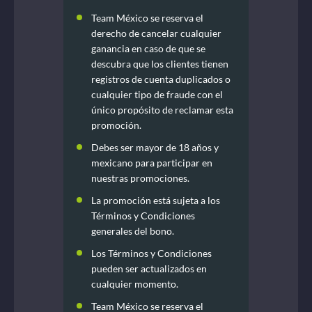
Team México se reserva el
derecho de cancelar cualquier
ganancia en caso de que se
descubra que los clientes tienen
registros de cuenta duplicados o
cualquier tipo de fraude con el
único propósito de reclamar esta
promoción.
Debes ser mayor de 18 años y
mexicano para participar en
nuestras promociones.
La promoción está sujeta a los
Términos y Condiciones
generales del bono.
Los Términos y Condiciones
pueden ser actualizados en
cualquier momento.
Team México se reserva el