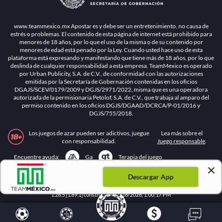
www.teammexico.mx Apostar es y debe ser un entretenimiento, no causa de
estrés o problemas. El contenido de esta página de internet está prohibido para
menores de 18 años, por lo que el uso de la misma o de su contenido por
menores de edad está penado por la Ley. Cuando usted hace uso de esta
plataforma está expresando y manifestando que tiene más de 18 años, por lo que
deslinda de cualquier responsabilidad a esta empresa. TeamMexico es operado
por Urban Publicity, S.A. de C.V., de conformidad con las autorizaciones
emitidas por la Secretaría de Gobernación contenidas en los oficios
DGAJS/SCEV/0179/2009 y DGJS/2971/2022, misma que es una operadora
autorizada de la permisionaria Petolof, S.A. de C.V., que trabaja al amparo del
permiso contenido en los oficios DGJS/DGAAD/DCRCA/P-01/2016 y
DGJS/755/2018.
Los juegos de azar pueden ser adictivos, juegue
Lea más sobre el
con responsabilidad.
Juego responsable
.
Ga
Terapia del juego
Encuentre ayuda:
Descargar App
© 2025 Teammexico | Reservados todos los derechos
1.26.5 [1.89.1] construido en 7/28/2026, 1:00:17 PM