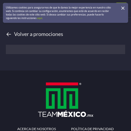
Utilizamos cookies para asegurarnos de que le damos la mejor experiencia en nuestro sitio
web. Si continúa sin cambiar su configuración, asumiremos que está de acuerdo en recibir
todas las cookies de este sitio web. Si desea cambiar sus preferencias, puede hacerlo
siguiendo las instrucciones
aquí
.
←
Volver a promociones
ACERCA DE NOSOTROS
POLÍTICA DE PRIVACIDAD