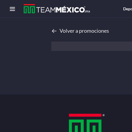
Depo
←
Volver a promociones