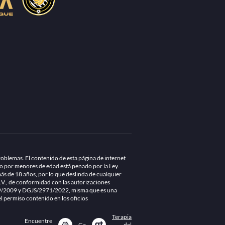
blemas. El contenido de esta página de internet
do por menores de edad está penado por la Ley.
s de 18 años, por lo que deslinda de cualquier
.V., de conformidad con las autorizaciones
179/2009 y DGJS/2971/2022, misma que es una
el permiso contenido en los oficios
Terapia
Encuentre
Ga
del