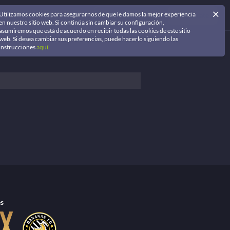
Utilizamos cookies para asegurarnos de que le damos la mejor experiencia
Iniciar Sesión
Regístrate
en nuestro sitio web. Si continúa sin cambiar su configuración,
asumiremos que está de acuerdo en recibir todas las cookies de este sitio
web. Si desea cambiar sus preferencias, puede hacerlo siguiendo las
instrucciones
aquí
.
es