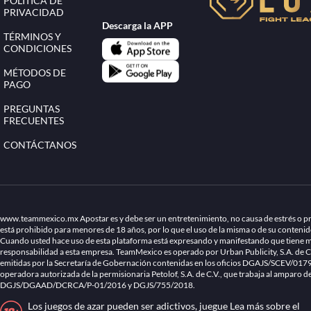
POLÍTICA DE
PRIVACIDAD
Descarga la APP
TÉRMINOS Y
CONDICIONES
MÉTODOS DE
PAGO
PREGUNTAS
FRECUENTES
CONTÁCTANOS
www.teammexico.mx Apostar es y debe ser un entretenimiento, no causa de estrés o pro
está prohibido para menores de 18 años, por lo que el uso de la misma o de su conteni
Cuando usted hace uso de esta plataforma está expresando y manifestando que tiene má
responsabilidad a esta empresa. TeamMexico es operado por Urban Publicity, S.A. de C
emitidas por la Secretaría de Gobernación contenidas en los oficios DGAJS/SCEV/0
operadora autorizada de la permisionaria Petolof, S.A. de C.V., que trabaja al amparo d
DGJS/DGAAD/DCRCA/P-01/2016 y DGJS/755/2018.
Los juegos de azar pueden ser adictivos, juegue
Lea más sobre el