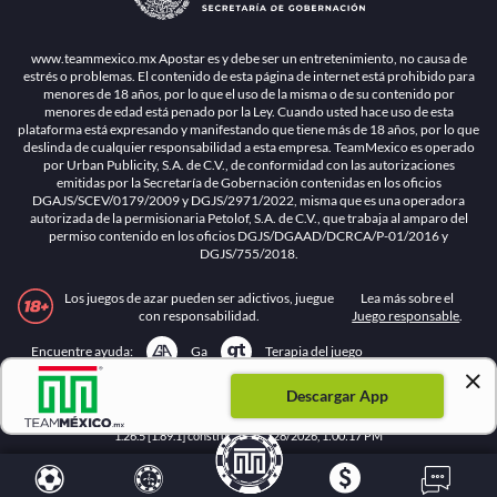
www.teammexico.mx Apostar es y debe ser un entretenimiento, no causa de
estrés o problemas. El contenido de esta página de internet está prohibido para
menores de 18 años, por lo que el uso de la misma o de su contenido por
menores de edad está penado por la Ley. Cuando usted hace uso de esta
plataforma está expresando y manifestando que tiene más de 18 años, por lo que
deslinda de cualquier responsabilidad a esta empresa. TeamMexico es operado
por Urban Publicity, S.A. de C.V., de conformidad con las autorizaciones
emitidas por la Secretaría de Gobernación contenidas en los oficios
DGAJS/SCEV/0179/2009 y DGJS/2971/2022, misma que es una operadora
autorizada de la permisionaria Petolof, S.A. de C.V., que trabaja al amparo del
permiso contenido en los oficios DGJS/DGAAD/DCRCA/P-01/2016 y
DGJS/755/2018.
Los juegos de azar pueden ser adictivos, juegue
Lea más sobre el
con responsabilidad.
Juego responsable
.
Ga
Terapia del juego
Encuentre ayuda:
Descargar App
© 2025 Teammexico | Reservados todos los derechos
1.26.5 [1.89.1] construido en 7/28/2026, 1:00:17 PM