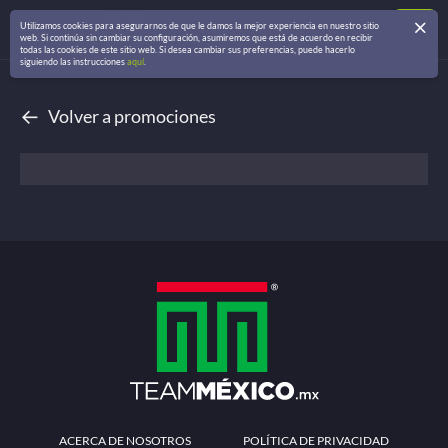
Utilizamos cookies para asegurarnos de que le damos la mejor experiencia en nuestro sitio
web. Si continúa sin cambiar su configuración, asumiremos que está de acuerdo en recibir
todas las cookies de este sitio web. Si desea cambiar sus preferencias, puede hacerlo
siguiendo las instrucciones
aquí
.
←
Volver a promociones
ACERCA DE NOSOTROS
POLÍTICA DE PRIVACIDAD