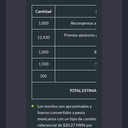
Cantidad
Descripción del p
1,000
Recompensas aleatorias Free Blind
Premios aleatorios para misión 4: ticket
12,930
torneos
1,000
Bronze Trophy Bingo
1,500
Silver Trophy Bingo
300
Gold Trophy Bingo 
TOTAL ESTIMADO DE LA PRO
Los montos son aproximados y
fueron convertidos a pesos
mexicanos con un tipo de cambio
referencial de $20.27 MXN por