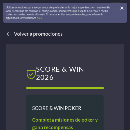
Utilizamos cookies para asegurarnos de que le damos la mejor experiencia en nuestro sitio
web. Si continúa sin cambiar su configuración, asumiremos que está de acuerdo en recibir
todas las cookies de este sitio web. Si desea cambiar sus preferencias, puede hacerlo
siguiendo las instrucciones
aquí
.
←
Volver a promociones
SCORE & WIN
2026
SCORE & WIN POKER
Completa misiones de póker
y
gana recompensas