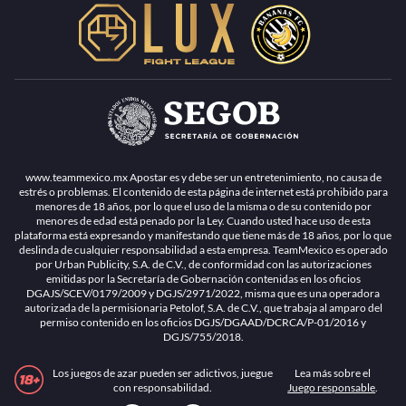
www.teammexico.mx Apostar es y debe ser un entretenimiento, no causa de
estrés o problemas. El contenido de esta página de internet está prohibido para
menores de 18 años, por lo que el uso de la misma o de su contenido por
menores de edad está penado por la Ley. Cuando usted hace uso de esta
plataforma está expresando y manifestando que tiene más de 18 años, por lo que
deslinda de cualquier responsabilidad a esta empresa. TeamMexico es operado
por Urban Publicity, S.A. de C.V., de conformidad con las autorizaciones
emitidas por la Secretaría de Gobernación contenidas en los oficios
DGAJS/SCEV/0179/2009 y DGJS/2971/2022, misma que es una operadora
autorizada de la permisionaria Petolof, S.A. de C.V., que trabaja al amparo del
permiso contenido en los oficios DGJS/DGAAD/DCRCA/P-01/2016 y
DGJS/755/2018.
Los juegos de azar pueden ser adictivos, juegue
Lea más sobre el
con responsabilidad.
Juego responsable
.