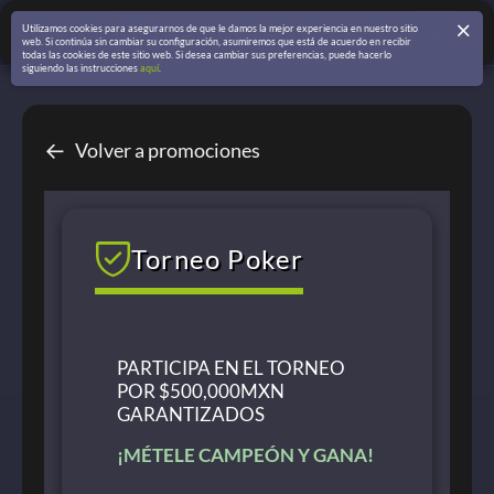
Utilizamos cookies para asegurarnos de que le damos la mejor experiencia en nuestro sitio
web. Si continúa sin cambiar su configuración, asumiremos que está de acuerdo en recibir
todas las cookies de este sitio web. Si desea cambiar sus preferencias, puede hacerlo
siguiendo las instrucciones
aquí
.
←
Volver a promociones
Torneo Poker
PARTICIPA EN EL TORNEO
POR $500,000MXN
GARANTIZADOS
¡MÉTELE CAMPEÓN Y GANA!