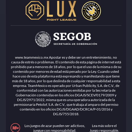
www.teammexico.mx Apostar es y debe ser un entretenimiento, no
causa de estrés o problemas. El contenido de esta página de internet está
prohibido para menores de 18 años, por lo que el uso de la misma o de su
contenido por menores de edad está penado por la Ley. Cuando usted
hace uso de esta plataforma está expresando y manifestando que tiene
más de 18 años, por lo que deslinda de cualquier responsabilidad a esta
empresa. TeamMexico es operado por Urban Publicity, S.A. de C.V., de
conformidad con las autorizaciones emitidas por la Secretaría de
Gobernación contenidas en los oficios DGAJS/SCEV/0179/2009 y
DGJS/2971/2022, misma que es una operadora autorizada de la
permisionaria Petolof, S.A. de C.V., que trabaja al amparo del permiso
contenido en los oficios DGJS/DGAAD/DCRCA/P-01/2016 y
DGJS/755/2018.
Los juegos de azar pueden ser adictivos,
Lea más sobre el
juegue con responsabilidad.
Juego responsable
.