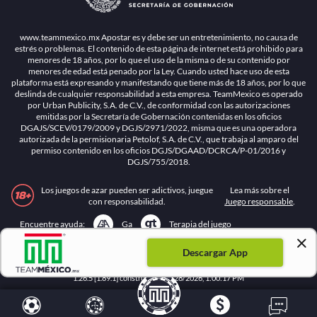
www.teammexico.mx Apostar es y debe ser un entretenimiento, no causa de
estrés o problemas. El contenido de esta página de internet está prohibido para
menores de 18 años, por lo que el uso de la misma o de su contenido por
menores de edad está penado por la Ley. Cuando usted hace uso de esta
plataforma está expresando y manifestando que tiene más de 18 años, por lo que
deslinda de cualquier responsabilidad a esta empresa. TeamMexico es operado
por Urban Publicity, S.A. de C.V., de conformidad con las autorizaciones
emitidas por la Secretaría de Gobernación contenidas en los oficios
DGAJS/SCEV/0179/2009 y DGJS/2971/2022, misma que es una operadora
autorizada de la permisionaria Petolof, S.A. de C.V., que trabaja al amparo del
permiso contenido en los oficios DGJS/DGAAD/DCRCA/P-01/2016 y
DGJS/755/2018.
Los juegos de azar pueden ser adictivos, juegue
Lea más sobre el
con responsabilidad.
Juego responsable
.
Ga
Terapia del juego
Encuentre ayuda:
Descargar App
© 2025 Teammexico | Reservados todos los derechos
1.26.5 [1.89.1] construido en 7/28/2026, 1:00:17 PM