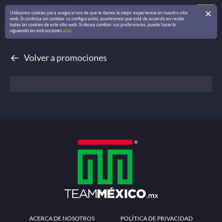
Utilizamos cookies para asegurarnos de que le damos la mejor experiencia en nuestro sitio
web. Si continúa sin cambiar su configuración, asumiremos que está de acuerdo en recibir
todas las cookies de este sitio web. Si desea cambiar sus preferencias, puede hacerlo
siguiendo las instrucciones
aquí
.
←
Volver a promociones
ACERCA DE NOSOTROS
POLÍTICA DE PRIVACIDAD