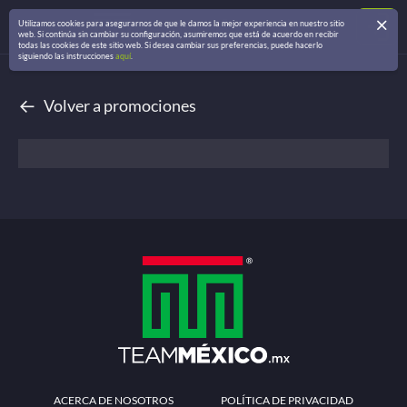
Utilizamos cookies para asegurarnos de que le damos la mejor experiencia en nuestro sitio
web. Si continúa sin cambiar su configuración, asumiremos que está de acuerdo en recibir
todas las cookies de este sitio web. Si desea cambiar sus preferencias, puede hacerlo
siguiendo las instrucciones
aquí
.
←
Volver a promociones
ACERCA DE NOSOTROS
POLÍTICA DE PRIVACIDAD