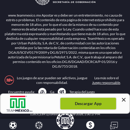
www.teammexico.mx Apostar es y debe ser un entretenimiento, no causa de
estrés o problemas. El contenido de esta página de internet está prohibido para
menores de 18 años, por lo que el uso de la misma o de su contenido por
menores de edad está penado por la Ley. Cuando usted hace uso de esta
plataforma está expresando y manifestando que tiene más de 18 años, por lo que
deslinda de cualquier responsabilidad a esta empresa. TeamMexico es operado
por Urban Publicity, S.A. de C.V., de conformidad con las autorizaciones
emitidas por la Secretaría de Gobernación contenidas en los oficios
DGAJS/SCEV/0179/2009 y DGJS/2971/2022, misma que es una operadora
autorizada de la permisionaria Petolof, S.A. de C.V., que trabaja al amparo del
permiso contenido en los oficios DGJS/DGAAD/DCRCA/P-01/2016 y
DGJS/755/2018.
Los juegos de azar pueden ser adictivos, juegue
Lea más sobre el
con responsabilidad.
Juego responsable
.
Ga
Terapia del juego
Encuentre ayuda:
Descargar App
© 2025 Teammexico | Reservados todos los derechos
1.26.5 [1.89.1] construido en 7/28/2026, 1:00:17 PM