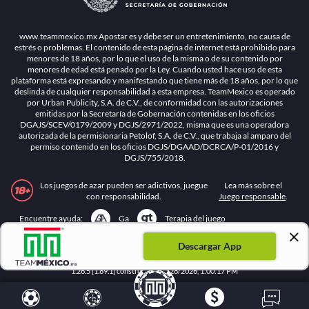
www.teammexico.mx Apostar es y debe ser un entretenimiento, no causa de
estrés o problemas. El contenido de esta página de internet está prohibido para
menores de 18 años, por lo que el uso de la misma o de su contenido por
menores de edad está penado por la Ley. Cuando usted hace uso de esta
plataforma está expresando y manifestando que tiene más de 18 años, por lo que
deslinda de cualquier responsabilidad a esta empresa. TeamMexico es operado
por Urban Publicity, S.A. de C.V., de conformidad con las autorizaciones
emitidas por la Secretaría de Gobernación contenidas en los oficios
DGAJS/SCEV/0179/2009 y DGJS/2971/2022, misma que es una operadora
autorizada de la permisionaria Petolof, S.A. de C.V., que trabaja al amparo del
permiso contenido en los oficios DGJS/DGAAD/DCRCA/P-01/2016 y
DGJS/755/2018.
Los juegos de azar pueden ser adictivos, juegue
Lea más sobre el
con responsabilidad.
Juego responsable
.
Ga
Terapia del juego
Encuentre ayuda:
Descargar App
© 2025 Teammexico | Reservados todos los derechos
1.26.5 [1.89.1] construido en 7/28/2026, 1:00:17 PM