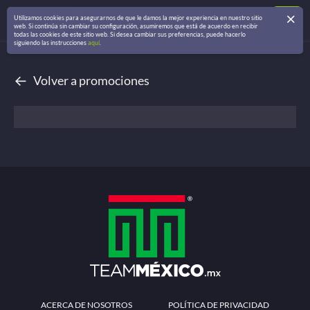
Utilizamos cookies para asegurarnos de que le damos la mejor experiencia en nuestro sitio
web. Si continúa sin cambiar su configuración, asumiremos que está de acuerdo en recibir
todas las cookies de este sitio web. Si desea cambiar sus preferencias, puede hacerlo
siguiendo las instrucciones
aquí
.
←
Volver a promociones
ACERCA DE NOSOTROS
POLÍTICA DE PRIVACIDAD