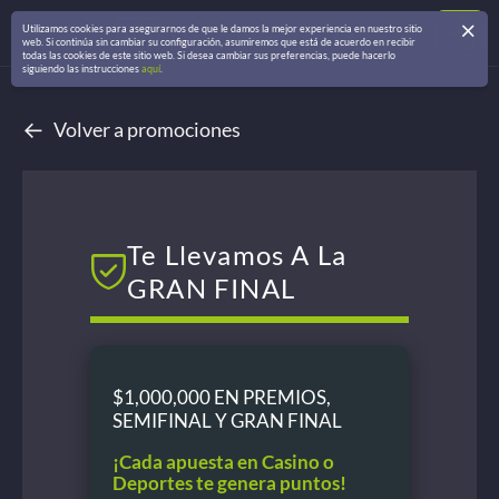
Utilizamos cookies para asegurarnos de que le damos la mejor experiencia en nuestro sitio
web. Si continúa sin cambiar su configuración, asumiremos que está de acuerdo en recibir
todas las cookies de este sitio web. Si desea cambiar sus preferencias, puede hacerlo
siguiendo las instrucciones
aquí
.
←
Volver a promociones
Te Llevamos A La
GRAN FINAL
$1,000,000 EN PREMIOS,
SEMIFINAL Y GRAN FINAL
¡Cada apuesta en Casino o
Deportes te genera puntos!