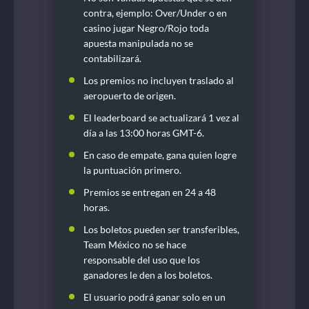
contra, ejemplo: Over/Under o en
casino jugar Negro/Rojo toda
apuesta manipulada no se
contabilizará.
Los premios no incluyen traslado al
aeropuerto de origen.
El leaderboard se actualizará 1 vez al
día a las 13:00 horas GMT-6.
En caso de empate, gana quien logre
la puntuación primero.
Premios se entregan en 24 a 48
horas.
Los boletos pueden ser transferibles,
Team México no se hace
responsable del uso que los
ganadores le den a los boletos.
El usuario podrá ganar solo en un