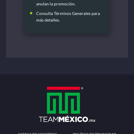
anulan la promoción.
Consulta Términos Generales para
más detalles.