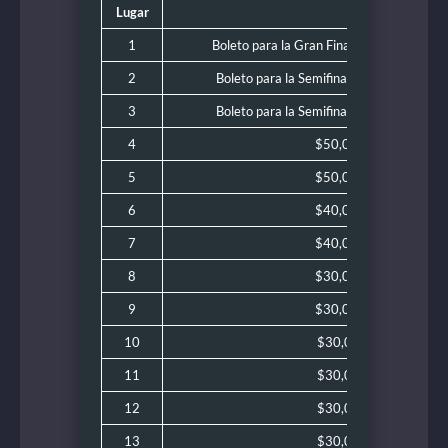
Lugar
Premio
1
Boleto para la Gran Final + $25,000 en 
2
Boleto para la Semifinal + $25,000 en V
3
Boleto para la Semifinal + $25,000 en V
4
$50,000 Cash de Sald
5
$50,000 Cash de Sald
6
$40,000 Cash de Sald
7
$40,000 Cash de Sald
8
$30,000 Cash de Sald
9
$30,000 Cash de Sald
10
$30,000 Risk Free Bet
11
$30,000 Risk Free Bet
12
$30,000 Risk Free Bet
13
$30,000 Risk Free Bet