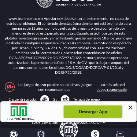
www.teammexico.mx Apostar es y debe ser un entretenimiento, no causa de
estrés o problemas. El contenido de esta página de internet está prohibido para
menores de 18 años, por lo que el uso de la misma o de su contenido por
menores de edad está penado por la Ley. Cuando usted hace uso de esta
plataforma está expresando y manifestando que tiene más de 18 años, por lo que
deslinda de cualquier responsabilidad a esta empresa. TeamMexico es operado
por Urban Publicity, S.A. de C.V., de conformidad con las autorizaciones
emitidas por la Secretaría de Gobernación contenidas en los oficios
DGAJS/SCEV/0179/2009 y DGJS/2971/2022, misma que es una operadora
autorizada de la permisionaria Petolof, S.A. de C.V., que trabaja al amparo del
permiso contenido en los oficios DGJS/DGAAD/DCRCA/P-01/2016 y
DGJS/755/2018.
Los juegos de azar pueden ser adictivos, juegue
Lea más sobre el
con responsabilidad.
Juego responsable
.
Ga
Terapia del juego
Encuentre ayuda:
Descargar App
© 2025 Teammexico | Reservados todos los derechos
1.26.5 [1.89.1] construido en 7/28/2026, 1:00:17 PM