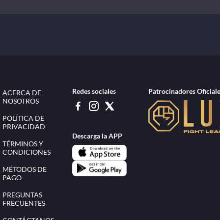
Redes sociales
Patrocinadores Oficial
ACERCA DE
NOSOTROS
POLÍTICA DE
PRIVACIDAD
Descarga la APP
TÉRMINOS Y
CONDICIONES
MÉTODOS DE
PAGO
PREGUNTAS
FRECUENTES