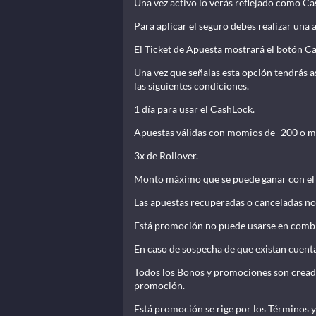
Una vez activo lo verás reflejado como 
Para aplicar el seguro debes realizar u
El Ticket de Apuesta mostrará el botón C
Una vez que señalas esta opción tendrás a
las siguientes condiciones.
1 día para usar el CashLock.
Apuestas válidas con momios de -200 o m
3x de Rollover.
Monto máximo que se puede ganar con el 
Las apuestas recuperadas o canceladas no
Está promoción no puede usarse en combi
En caso de sospecha de que existan cuenta
Todos los Bonos y promociones son creado
promoción.
Está promoción se rige por los Términos