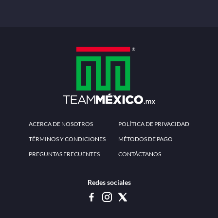
ACERCA DE NOSOTROS
POLÍTICA DE PRIVACIDAD
TÉRMINOS Y CONDICIONES
MÉTODOS DE PAGO
PREGUNTAS FRECUENTES
CONTÁCTANOS
Redes sociales