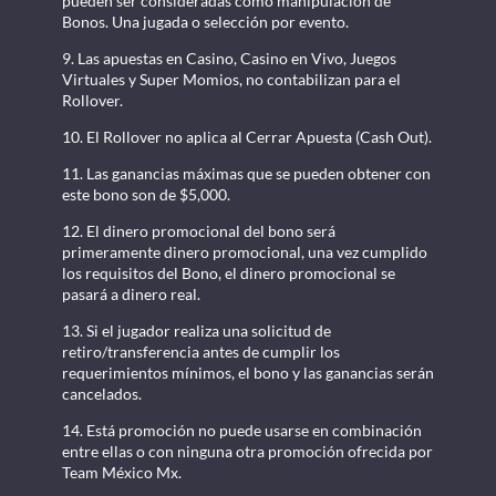
pueden ser consideradas como manipulación de
Bonos. Una jugada o selección por evento.
9. Las apuestas en Casino, Casino en Vivo, Juegos
Virtuales y Super Momios, no contabilizan para el
Rollover.
10. El Rollover no aplica al Cerrar Apuesta (Cash Out).
11. Las ganancias máximas que se pueden obtener con
este bono son de $5,000.
12. El dinero promocional del bono será
primeramente dinero promocional, una vez cumplido
los requisitos del Bono, el dinero promocional se
pasará a dinero real.
13. Si el jugador realiza una solicitud de
retiro/transferencia antes de cumplir los
requerimientos mínimos, el bono y las ganancias serán
cancelados.
14. Está promoción no puede usarse en combinación
entre ellas o con ninguna otra promoción ofrecida por
Team México Mx.