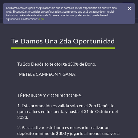
Utilizamos cookies para asegurarnos de que le damos la mejor experiencia en nuestro sitio
web. Si continúa sin cambiar su configuración, asumiremos que está de acuerdo en recibir
todas las cookies de este sitio web. Si desea cambiar sus preferencias, puede hacerlo
siguiendo las instrucciones
aquí
.
Te Damos Una 2da Oportunidad
Tu 2do Depósito te otorga 150% de Bono.
¡MÉTELE CAMPEÓN Y GANA!
TÉRMINOS Y CONDICIONES:
1. Esta promoción es válida solo en el 2do Depósito
que realices en tu cuenta y hasta el 31 de Octubre del
2023.
2. Para activar este bono es necesario realizar un
depósito mínimo de $300 y jugarlo al menos una vez a