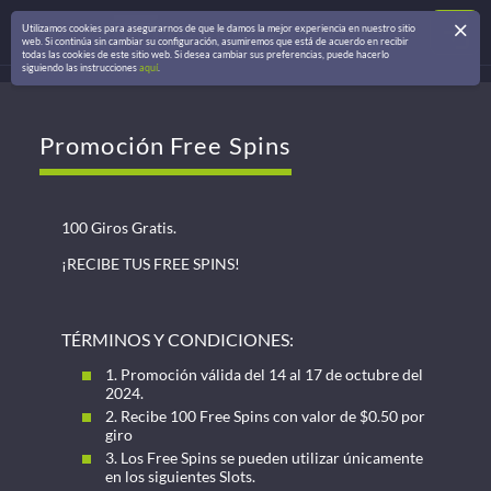
Utilizamos cookies para asegurarnos de que le damos la mejor experiencia en nuestro sitio
web. Si continúa sin cambiar su configuración, asumiremos que está de acuerdo en recibir
todas las cookies de este sitio web. Si desea cambiar sus preferencias, puede hacerlo
siguiendo las instrucciones
aquí
.
Promoción Free Spins
100 Giros Gratis.
¡RECIBE TUS FREE SPINS!
TÉRMINOS Y CONDICIONES:
1. Promoción válida del 14 al 17 de octubre del
2024.
2. Recibe 100 Free Spins con valor de $0.50 por
giro
3. Los Free Spins se pueden utilizar únicamente
en los siguientes Slots.