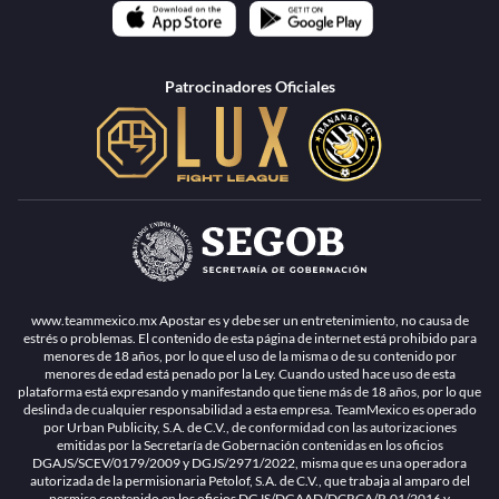
Patrocinadores Oficiales
www.teammexico.mx Apostar es y debe ser un entretenimiento, no causa de
estrés o problemas. El contenido de esta página de internet está prohibido para
menores de 18 años, por lo que el uso de la misma o de su contenido por
menores de edad está penado por la Ley. Cuando usted hace uso de esta
plataforma está expresando y manifestando que tiene más de 18 años, por lo que
deslinda de cualquier responsabilidad a esta empresa. TeamMexico es operado
por Urban Publicity, S.A. de C.V., de conformidad con las autorizaciones
emitidas por la Secretaría de Gobernación contenidas en los oficios
DGAJS/SCEV/0179/2009 y DGJS/2971/2022, misma que es una operadora
autorizada de la permisionaria Petolof, S.A. de C.V., que trabaja al amparo del
permiso contenido en los oficios DGJS/DGAAD/DCRCA/P-01/2016 y