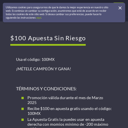
Utilizamos cookies para asegurarnos de que le damos la mejor experiencia en nuestro sitio
web. Si continúa sin cambiar su configuración, asumiremos que está de acuerdo en recibir
todas las cookies de este sitio web. Si desea cambiar sus preferencias, puede hacerlo
siguiendo las instrucciones
aquí
.
$100 Apuesta Sin Riesgo
Usa el código: 100MX
¡MÉTELE CAMPEÓN Y GANA!
TÉRMINOS Y CONDICIONES:
Promoción válida durante el mes de Marzo
2025
Recibe $100 en apuesta gratis usando el código:
100MX
La Apuesta Gratis la puedes usar en apuesta
derecha con momios mínimo de -200 máximo