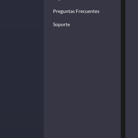
Preguntas Frecuentes
Soporte