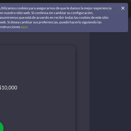
Utilizamos cookies para asegurarnos de que le damos la mejor experiencia
Iniciar Sesión
Regístrate
en nuestro sitio web. Si continúa sin cambiar su configuración,
asumiremos que está de acuerdo en recibir todas las cookies de este sitio
web. Si desea cambiar sus preferencias, puede hacerlo siguiendo las
instrucciones
aquí
.
$10,000