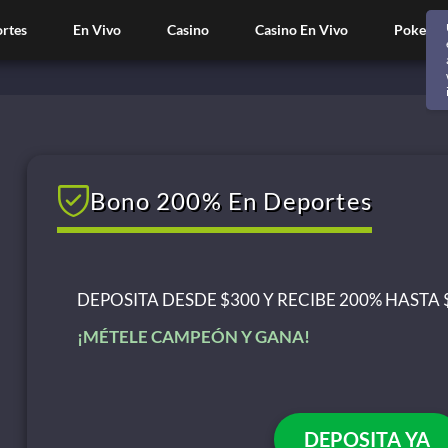
rtes
En Vivo
Casino
Casino En Vivo
Poker
Bono 200% En Deportes
DEPOSITA DESDE $300 Y RECIBE 200% HASTA 
¡MÉTELE CAMPEÓN Y GANA!
DEPOSITA YA