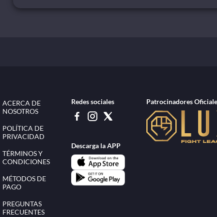
Redes sociales
Patrocinadores Oficial
ACERCA DE
NOSOTROS
POLÍTICA DE
PRIVACIDAD
Descarga la APP
TÉRMINOS Y
CONDICIONES
MÉTODOS DE
PAGO
PREGUNTAS
FRECUENTES