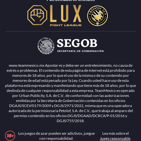
www.teammexico.mx Apostar es y debe ser un entretenimiento, no causa de
estrés o problemas. El contenido de esta página de internet está prohibido para
menores de 18 años, por lo que el uso de la misma o de su contenido por
menores de edad está penado por la Ley. Cuando usted hace uso de esta
plataforma está expresando y manifestando que tiene más de 18 años, por lo que
deslinda de cualquier responsabilidad a esta empresa. TeamMexico es operado
por Urban Publicity, S.A. de C.V., de conformidad con las autorizaciones
emitidas por la Secretaría de Gobernación contenidas en los oficios
DGAJS/SCEV/0179/2009 y DGJS/2971/2022, misma que es una operadora
autorizada de la permisionaria Petolof, S.A. de C.V., que trabaja al amparo del
permiso contenido en los oficios DGJS/DGAAD/DCRCA/P-01/2016 y
DGJS/755/2018.
Los juegos de azar pueden ser adictivos, juegue
Lea más sobre el
con responsabilidad.
Juego responsable
.