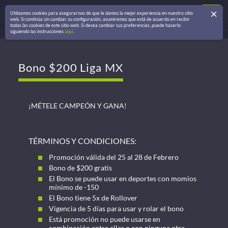
Utilizamos cookies para asegurarnos de que le damos la mejor experiencia en nuestro sitio
web. Si continúa sin cambiar su configuración, asumiremos que está de acuerdo en recibir
todas las cookies de este sitio web. Si desea cambiar sus preferencias, puede hacerlo
siguiendo las instrucciones
aquí
.
Bono $200 Liga MX
¡MÉTELE CAMPEÓN Y GANA!
TÉRMINOS Y CONDICIONES:
Promoción válida del 25 al 28 de Febrero
Bono de $200 gratis
El Bono se puede usar en deportes con momios
mínimo de -150
El Bono tiene 5x de Rollover
Vigencia de 5 días para usar y rolar el bono
Está promoción no puede usarse en
combinación entre ellas o con ninguna otra