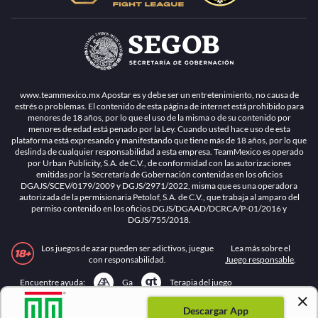
www.teammexico.mx Apostar es y debe ser un entretenimiento, no causa de
estrés o problemas. El contenido de esta página de internet está prohibido para
menores de 18 años, por lo que el uso de la misma o de su contenido por
menores de edad está penado por la Ley. Cuando usted hace uso de esta
plataforma está expresando y manifestando que tiene más de 18 años, por lo que
deslinda de cualquier responsabilidad a esta empresa. TeamMexico es operado
por Urban Publicity, S.A. de C.V., de conformidad con las autorizaciones
emitidas por la Secretaría de Gobernación contenidas en los oficios
DGAJS/SCEV/0179/2009 y DGJS/2971/2022, misma que es una operadora
autorizada de la permisionaria Petolof, S.A. de C.V., que trabaja al amparo del
permiso contenido en los oficios DGJS/DGAAD/DCRCA/P-01/2016 y
DGJS/755/2018.
Los juegos de azar pueden ser adictivos, juegue
Lea más sobre el
con responsabilidad.
Juego responsable
.
Ga
Terapia del juego
Encuentre ayuda:
Descargar App