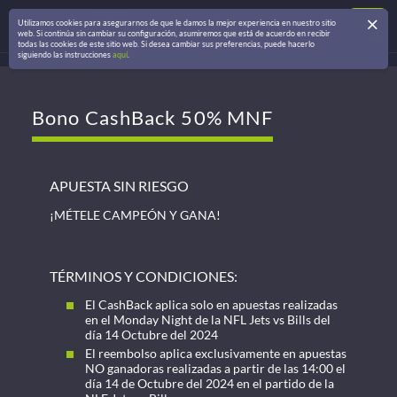
Utilizamos cookies para asegurarnos de que le damos la mejor experiencia en nuestro sitio
web. Si continúa sin cambiar su configuración, asumiremos que está de acuerdo en recibir
todas las cookies de este sitio web. Si desea cambiar sus preferencias, puede hacerlo
siguiendo las instrucciones
aquí
.
Bono CashBack 50% MNF
APUESTA SIN RIESGO
¡MÉTELE CAMPEÓN Y GANA!
TÉRMINOS Y CONDICIONES:
El CashBack aplica solo en apuestas realizadas
en el Monday Night de la NFL Jets vs Bills del
día 14 Octubre del 2024
El reembolso aplica exclusivamente en apuestas
NO ganadoras realizadas a partir de las 14:00 el
día 14 de Octubre del 2024 en el partido de la