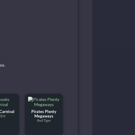
os.
Carnival
Pirates Plenty
tEnt
Megaways
Red Tiger