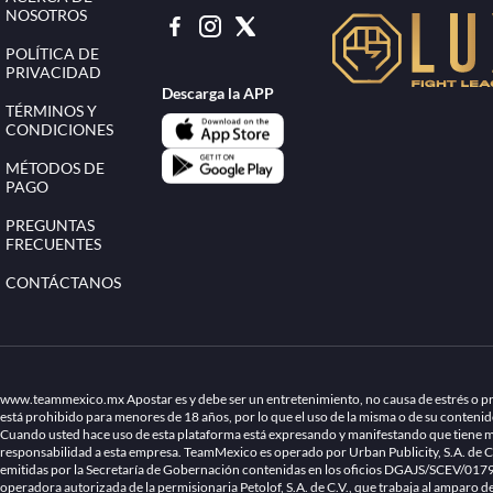
NOSOTROS
POLÍTICA DE
PRIVACIDAD
Descarga la APP
TÉRMINOS Y
CONDICIONES
MÉTODOS DE
PAGO
PREGUNTAS
FRECUENTES
CONTÁCTANOS
www.teammexico.mx Apostar es y debe ser un entretenimiento, no causa de estrés o pro
está prohibido para menores de 18 años, por lo que el uso de la misma o de su conteni
Cuando usted hace uso de esta plataforma está expresando y manifestando que tiene má
responsabilidad a esta empresa. TeamMexico es operado por Urban Publicity, S.A. de C
emitidas por la Secretaría de Gobernación contenidas en los oficios DGAJS/SCEV/0
operadora autorizada de la permisionaria Petolof, S.A. de C.V., que trabaja al amparo d