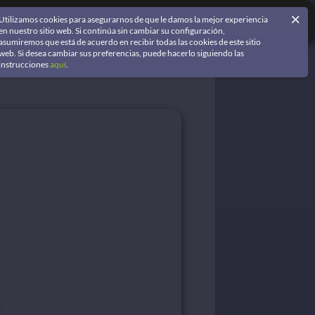
Utilizamos cookies para asegurarnos de que le damos la mejor experiencia
Iniciar Sesión
Regístrate
en nuestro sitio web. Si continúa sin cambiar su configuración,
asumiremos que está de acuerdo en recibir todas las cookies de este sitio
web. Si desea cambiar sus preferencias, puede hacerlo siguiendo las
instrucciones
aquí
.