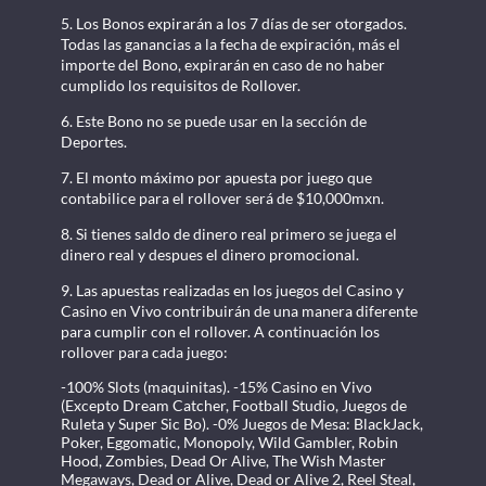
5. Los Bonos expirarán a los 7 días de ser otorgados.
Todas las ganancias a la fecha de expiración, más el
importe del Bono, expirarán en caso de no haber
cumplido los requisitos de Rollover.
6. Este Bono no se puede usar en la sección de
Deportes.
7. El monto máximo por apuesta por juego que
contabilice para el rollover será de $10,000mxn.
8. Si tienes saldo de dinero real primero se juega el
dinero real y despues el dinero promocional.
9. Las apuestas realizadas en los juegos del Casino y
Casino en Vivo contribuirán de una manera diferente
para cumplir con el rollover. A continuación los
rollover para cada juego:
-100% Slots (maquinitas). -15% Casino en Vivo
(Excepto Dream Catcher, Football Studio, Juegos de
Ruleta y Super Sic Bo). -0% Juegos de Mesa: BlackJack,
Poker, Eggomatic, Monopoly, Wild Gambler, Robin
Hood, Zombies, Dead Or Alive, The Wish Master
Megaways, Dead or Alive, Dead or Alive 2, Reel Steal,