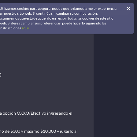
Utilizamos cookies para asegurarnos de que le damos la mejor experiencia
Iniciar Sesión
Regístrate
en nuestro sitio web. Si continúa sin cambiar su configuración,
asumiremos que está de acuerdo en recibir todas las cookies de este sitio
web. Si desea cambiar sus preferencias, puede hacerlo siguiendo las
instrucciones
aquí
.
0
 la opción OXXO/Efectivo ingresando el
imo de $300 y máximo $10,000 y jugarlo al