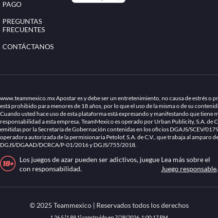
PAGO
PREGUNTAS
FRECUENTES
CONTÁCTANOS
www.teammexico.mx Apostar es y debe ser un entretenimiento, no causa de estrés o pro
está prohibido para menores de 18 años, por lo que el uso de la misma o de su conteni
Cuando usted hace uso de esta plataforma está expresando y manifestando que tiene má
responsabilidad a esta empresa. TeamMexico es operado por Urban Publicity, S.A. de C
emitidas por la Secretaría de Gobernación contenidas en los oficios DGAJS/SCEV/0
operadora autorizada de la permisionaria Petolof, S.A. de C.V., que trabaja al amparo d
DGJS/DGAAD/DCRCA/P-01/2016 y DGJS/755/2018.
Los juegos de azar pueden ser adictivos, juegue
Lea más sobre el
con responsabilidad.
Juego responsable
© 2025 Teammexico | Reservados todos los derechos
1.26.5 [1.89.1] construido en 7/28/2026, 1:00:17 PM