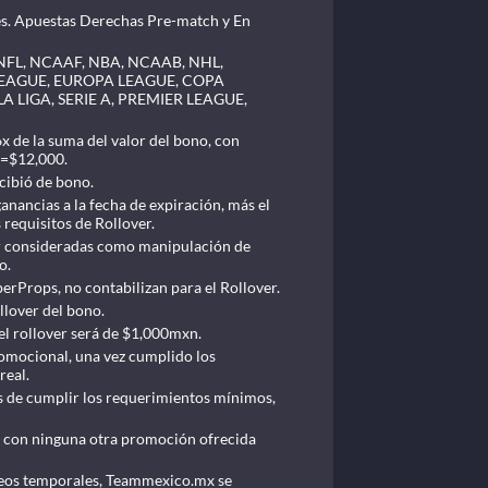
tes. Apuestas Derechas Pre-match y En
es: NFL, NCAAF, NBA, NCAAB, NHL,
 LEAGUE, EUROPA LEAGUE, COPA
A LIGA, SERIE A, PREMIER LEAGUE,
6x de la suma del valor del bono, con
 =$12,000.
cibió de bono.
ganancias a la fecha de expiración, más el
requisitos de Rollover.
er consideradas como manipulación de
o.
erProps, no contabilizan para el Rollover.
llover del bono.
el rollover será de $1,000mxn.
omocional, una vez cumplido los
real.
tes de cumplir los requerimientos mínimos,
o con ninguna otra promoción ofrecida
reos temporales, Teammexico.mx se