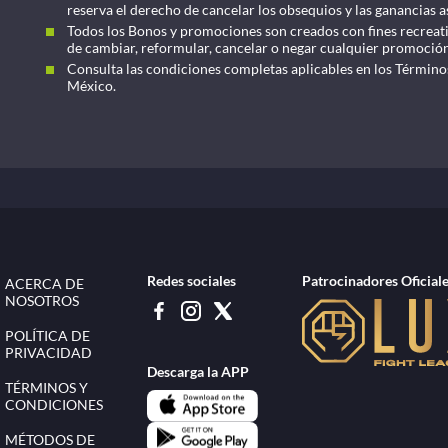
reserva el derecho de cancelar los obsequios y las ganancias a
Todos los Bonos y promociones son creados con fines recreat
de cambiar, reformular, cancelar o negar cualquier promoción
Consulta las condiciones completas aplicables en los Términ
México.
Redes sociales
Patrocinadores Oficial
ACERCA DE
NOSOTROS
POLÍTICA DE
PRIVACIDAD
Descarga la APP
TÉRMINOS Y
CONDICIONES
MÉTODOS DE