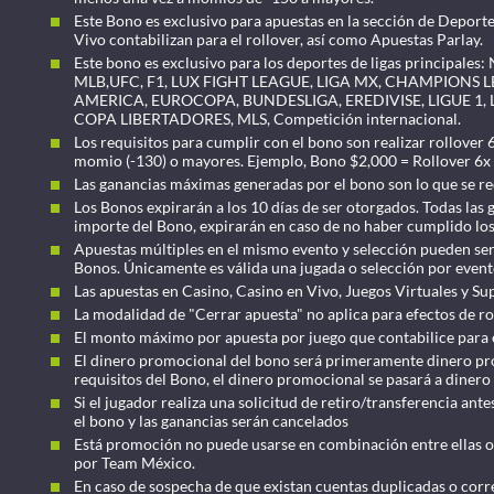
Este Bono es exclusivo para apuestas en la sección de Depor
Vivo contabilizan para el rollover, así como Apuestas Parlay.
Este bono es exclusivo para los deportes de ligas principal
MLB,UFC, F1, LUX FIGHT LEAGUE, LIGA MX, CHAMPIONS
AMERICA, EUROCOPA, BUNDESLIGA, EREDIVISE, LIGUE 1, L
COPA LIBERTADORES, MLS, Competición internacional.
Los requisitos para cumplir con el bono son realizar rollover 
momio (-130) o mayores. Ejemplo, Bono $2,000 = Rollover 6x
Las ganancias máximas generadas por el bono son lo que se re
Los Bonos expirarán a los 10 días de ser otorgados. Todas las 
importe del Bono, expirarán en caso de no haber cumplido los 
Apuestas múltiples en el mismo evento y selección pueden s
Bonos. Únicamente es válida una jugada o selección por event
Las apuestas en Casino, Casino en Vivo, Juegos Virtuales y Sup
La modalidad de "Cerrar apuesta" no aplica para efectos de ro
El monto máximo por apuesta por juego que contabilice para 
El dinero promocional del bono será primeramente dinero pr
requisitos del Bono, el dinero promocional se pasará a dinero 
Si el jugador realiza una solicitud de retiro/transferencia an
el bono y las ganancias serán cancelados
Está promoción no puede usarse en combinación entre ellas 
por Team México.
En caso de sospecha de que existan cuentas duplicadas o cor