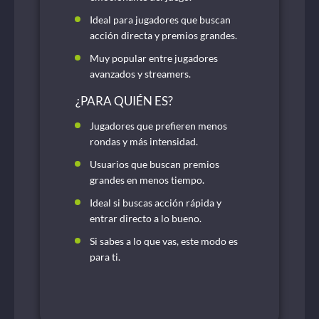
Ideal para jugadores que buscan
acción directa y premios grandes.
Muy popular entre jugadores
avanzados y streamers.
¿PARA QUIÉN ES?
Jugadores que prefieren menos
rondas y más intensidad.
Usuarios que buscan premios
grandes en menos tiempo.
Ideal si buscas acción rápida y
entrar directo a lo bueno.
Si sabes a lo que vas, este modo es
para ti.