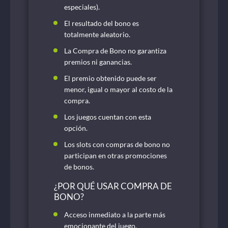
especiales).
El resultado del bono es
totalmente aleatorio.
La Compra de Bono no garantiza
premios ni ganancias.
El premio obtenido puede ser
menor, igual o mayor al costo de la
compra.
Los juegos cuentan con esta
opción.
Los slots con compras de bono no
participan en otras promociones
de bonos.
¿POR QUÉ USAR COMPRA DE
BONO?
Acceso inmediato a la parte más
emocionante del juego.