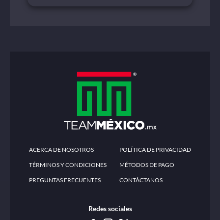
ACERCA DE NOSOTROS
POLÍTICA DE PRIVACIDAD
TÉRMINOS Y CONDICIONES
MÉTODOS DE PAGO
PREGUNTAS FRECUENTES
CONTÁCTANOS
Redes sociales