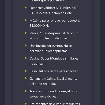
momio aplica por selección.
Deportes válidos: NFL, NBA, MLB,
F1, LIGA MX, Champions, etc.
Máximo para rollover por apuesta:
$1,000 MXN.
Vence 7 días después del depósito
si no cumples condiciones.
Una jugada por evento. No se
permite duplicar apuestas.
Casino, Super Momios y similares
no aplican.
Cash Out no cuenta para rollover.
Ganancia máxima: igual al monto
del bono recibido.
Tras cumplir condiciones, el bono
se vuelve saldo real.
Retirar antes de cumplir requisitos