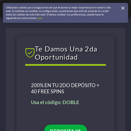
Utilizamos cookies para asegurarnos de que le damos la mejor experiencia en nuestro sitio
web. Si continúa sin cambiar su configuración, asumiremos que está de acuerdo en recibir
todas las cookies de este sitio web. Si desea cambiar sus preferencias, puede hacerlo
siguiendo las instrucciones
aquí
.
Te Damos Una 2da
Oportunidad
200% EN TU 2DO DEPÓSITO +
40 FREE SPINS
Usa el código: DOBLE