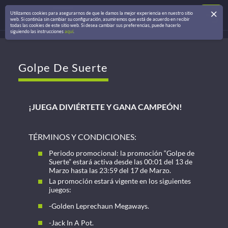
Utilizamos cookies para asegurarnos de que le damos la mejor experiencia en nuestro sitio
web. Si continúa sin cambiar su configuración, asumiremos que está de acuerdo en recibir
todas las cookies de este sitio web. Si desea cambiar sus preferencias, puede hacerlo
siguiendo las instrucciones
aquí
.
Golpe De Suerte
¡JUEGA DIVIÉRTETE Y GANA CAMPEÓN!
TÉRMINOS Y CONDICIONES:
Periodo promocional: la promoción “Golpe de
Suerte” estará activa desde las 00:01 del 13 de
Marzo hasta las 23:59 del 17 de Marzo.
La promoción estará vigente en los siguientes
juegos:
-Golden Leprechaun Megaways.
-Jack In A Pot.