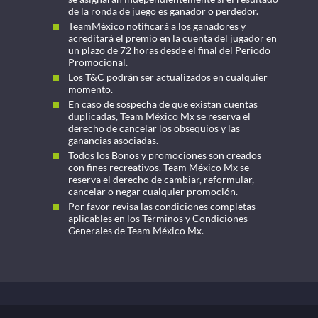
de la ronda de juego es ganador o perdedor.
TeamMéxico notificará a los ganadores y
acreditará el premio en la cuenta del jugador en
un plazo de 72 horas desde el final del Periodo
Promocional.
Los T&C podrán ser actualizados en cualquier
momento.
En caso de sospecha de que existan cuentas
duplicadas, Team México Mx se reserva el
derecho de cancelar los obsequios y las
ganancias asociadas.
Todos los Bonos y promociones son creados
con fines recreativos. Team México Mx se
reserva el derecho de cambiar, reformular,
cancelar o negar cualquier promoción.
Por favor revisa las condiciones completas
aplicables en los Términos y Condiciones
Generales de Team México Mx.