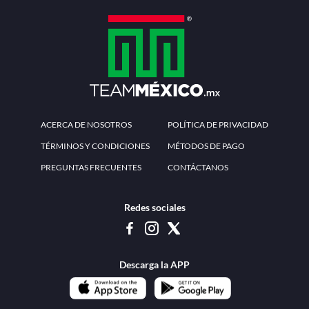
ACERCA DE NOSOTROS
POLÍTICA DE PRIVACIDAD
TÉRMINOS Y CONDICIONES
MÉTODOS DE PAGO
PREGUNTAS FRECUENTES
CONTÁCTANOS
Redes sociales
Descarga la APP