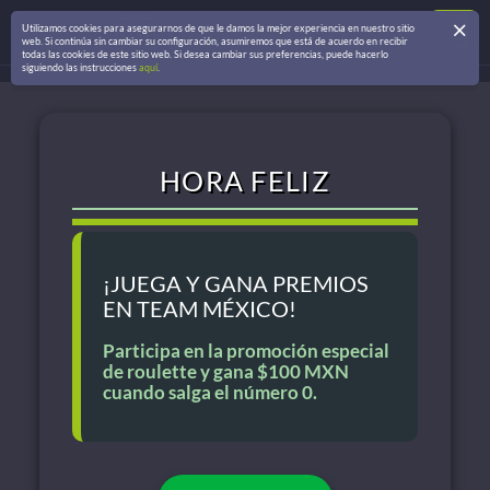
Utilizamos cookies para asegurarnos de que le damos la mejor experiencia en nuestro sitio
web. Si continúa sin cambiar su configuración, asumiremos que está de acuerdo en recibir
todas las cookies de este sitio web. Si desea cambiar sus preferencias, puede hacerlo
siguiendo las instrucciones
aquí
.
HORA FELIZ
¡JUEGA Y GANA PREMIOS
EN TEAM MÉXICO!
Participa en la promoción especial
de roulette y gana $100 MXN
cuando salga el número 0.