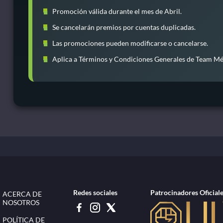
Promoción válida durante el mes de Abril.
Se cancelarán premios por cuentas duplicadas.
Las promociones pueden modificarse o cancelarse.
Aplica a Términos y Condiciones Generales de Team Mé
Redes sociales
Patrocinadores Oficial
ACERCA DE
NOSOTROS
POLÍTICA DE