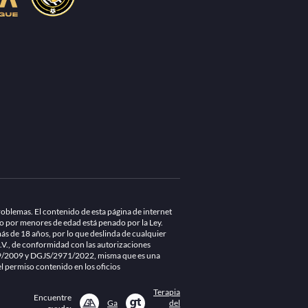
blemas. El contenido de esta página de internet
do por menores de edad está penado por la Ley.
s de 18 años, por lo que deslinda de cualquier
.V., de conformidad con las autorizaciones
179/2009 y DGJS/2971/2022, misma que es una
el permiso contenido en los oficios
Terapia
Encuentre
Ga
del