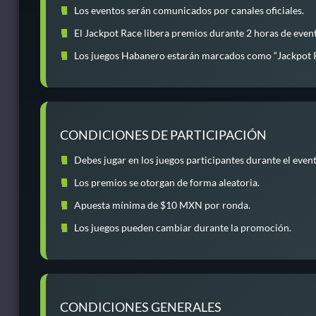
Los eventos serán comunicados por canales oficiales.
El Jackpot Race libera premios durante 2 horas de even
Los juegos Habanero estarán marcados como “Jackpot R
CONDICIONES DE PARTICIPACIÓN
Debes jugar en los juegos participantes durante el event
Los premios se otorgan de forma aleatoria.
Apuesta mínima de $10 MXN por ronda.
Los juegos pueden cambiar durante la promoción.
CONDICIONES GENERALES