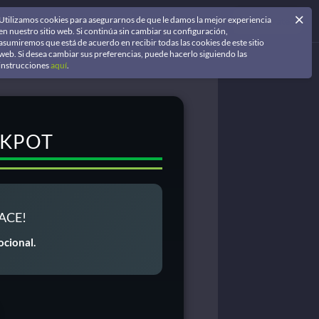
Utilizamos cookies para asegurarnos de que le damos la mejor experiencia
Iniciar Sesión
Regístrate
en nuestro sitio web. Si continúa sin cambiar su configuración,
asumiremos que está de acuerdo en recibir todas las cookies de este sitio
web. Si desea cambiar sus preferencias, puede hacerlo siguiendo las
instrucciones
aquí
.
CKPOT
ACE!
ocional.