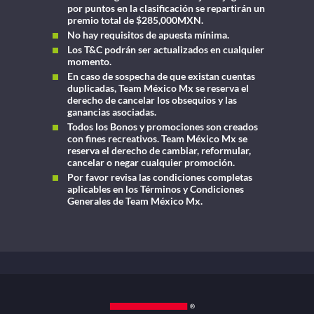
por puntos en la clasificación se repartirán un
premio total de $285,000MXN.
No hay requisitos de apuesta mínima.
Los T&C podrán ser actualizados en cualquier
momento.
En caso de sospecha de que existan cuentas
duplicadas, Team México Mx se reserva el
derecho de cancelar los obsequios y las
ganancias asociadas.
Todos los Bonos y promociones son creados
con fines recreativos. Team México Mx se
reserva el derecho de cambiar, reformular,
cancelar o negar cualquier promoción.
Por favor revisa las condiciones completas
aplicables en los Términos y Condiciones
Generales de Team México Mx.