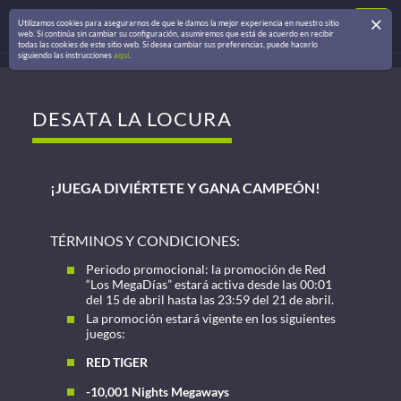
Utilizamos cookies para asegurarnos de que le damos la mejor experiencia en nuestro sitio
web. Si continúa sin cambiar su configuración, asumiremos que está de acuerdo en recibir
todas las cookies de este sitio web. Si desea cambiar sus preferencias, puede hacerlo
siguiendo las instrucciones
aquí
.
DESATA LA LOCURA
¡JUEGA DIVIÉRTETE Y GANA CAMPEÓN!
TÉRMINOS Y CONDICIONES:
Periodo promocional: la promoción de Red
“Los MegaDías” estará activa desde las 00:01
del 15 de abril hasta las 23:59 del 21 de abril.
La promoción estará vigente en los siguientes
juegos:
RED TIGER
-10,001 Nights Megaways