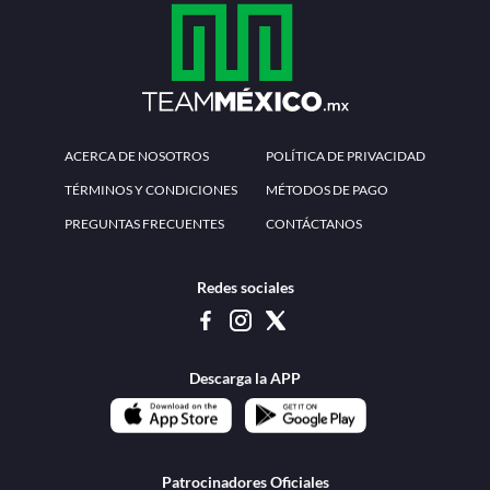
ACERCA DE NOSOTROS
POLÍTICA DE PRIVACIDAD
TÉRMINOS Y CONDICIONES
MÉTODOS DE PAGO
PREGUNTAS FRECUENTES
CONTÁCTANOS
Redes sociales
Descarga la APP
Patrocinadores Oficiales