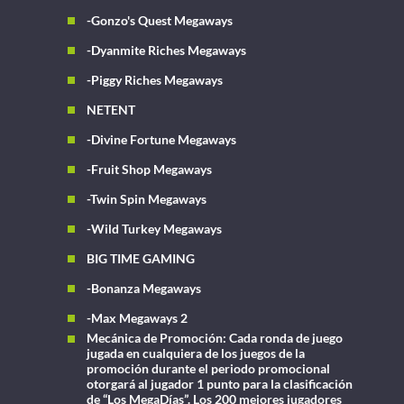
-Gonzo's Quest Megaways
-Dyanmite Riches Megaways
-Piggy Riches Megaways
NETENT
-Divine Fortune Megaways
-Fruit Shop Megaways
-Twin Spin Megaways
-Wild Turkey Megaways
BIG TIME GAMING
-Bonanza Megaways
-Max Megaways 2
Mecánica de Promoción: Cada ronda de juego
jugada en cualquiera de los juegos de la
promoción durante el periodo promocional
otorgará al jugador 1 punto para la clasificación
de “Los MegaDías”. Los 200 mejores jugadores