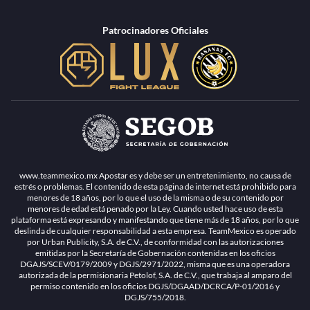
Patrocinadores Oficiales
www.teammexico.mx Apostar es y debe ser un entretenimiento, no causa de
estrés o problemas. El contenido de esta página de internet está prohibido para
menores de 18 años, por lo que el uso de la misma o de su contenido por
menores de edad está penado por la Ley. Cuando usted hace uso de esta
plataforma está expresando y manifestando que tiene más de 18 años, por lo que
deslinda de cualquier responsabilidad a esta empresa. TeamMexico es operado
por Urban Publicity, S.A. de C.V., de conformidad con las autorizaciones
emitidas por la Secretaría de Gobernación contenidas en los oficios
DGAJS/SCEV/0179/2009 y DGJS/2971/2022, misma que es una operadora
autorizada de la permisionaria Petolof, S.A. de C.V., que trabaja al amparo del
permiso contenido en los oficios DGJS/DGAAD/DCRCA/P-01/2016 y
DGJS/755/2018.