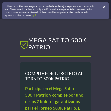
Utilizamos cookies para asegurarnos de que le damos la mejor experiencia en nuestro sitio
web. Si continúa sin cambiar su configuración, asumiremos que está de acuerdo en recibir
todas las cookies de este sitio web. Si desea cambiar sus preferencias, puede hacerlo
siguiendo las instrucciones
aquí
.
MEGA SAT TO 500K
PATRIO
COMPITE POR TU BOLETO AL
TORNEO 500K PATRIO
Participa en el Mega Sat to
500K Patrio y compite por uno
de los 7 boletos garantizados
para el Torneo 500K Patrio. El