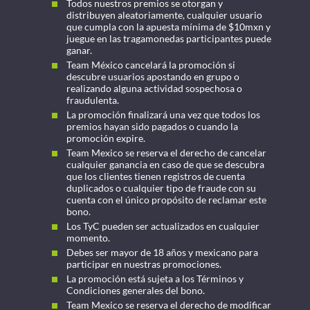
Todos nuestros premios se otorgan y
distribuyen aleatoriamente, cualquier usuario
que cumpla con la apuesta mínima de $10mxn y
juegue en las tragamonedas participantes puede
ganar.
Team México cancelará la promoción si
descubre usuarios apostando en grupo o
realizando alguna actividad sospechosa o
fraudulenta.
La promoción finalizará una vez que todos los
premios hayan sido pagados o cuando la
promoción expire.
Team Mexico se reserva el derecho de cancelar
cualquier ganancia en caso de que se descubra
que los clientes tienen registros de cuenta
duplicados o cualquier tipo de fraude con su
cuenta con el único propósito de reclamar este
bono.
Los TyC pueden ser actualizados en cualquier
momento.
Debes ser mayor de 18 años y mexicano para
participar en nuestras promociones.
La promoción está sujeta a los Términos y
Condiciones generales del bono.
Team Mexico se reserva el derecho de modificar