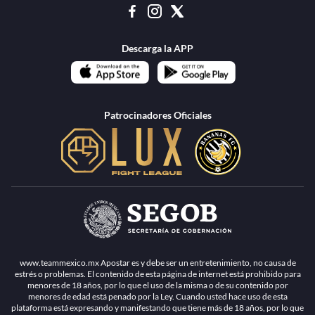
Descarga la APP
Patrocinadores Oficiales
www.teammexico.mx Apostar es y debe ser un entretenimiento, no causa de
estrés o problemas. El contenido de esta página de internet está prohibido para
menores de 18 años, por lo que el uso de la misma o de su contenido por
menores de edad está penado por la Ley. Cuando usted hace uso de esta
plataforma está expresando y manifestando que tiene más de 18 años, por lo que