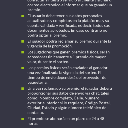
correo electrónico e informar que ha ganado un
premio.
El usuario debe tener sus datos personales
actualizados y completos en la plataforma y su
cuenta validada y verificada, es decir, todos sus
documentos aprobados. En caso contrario no
podrá optar al premio.
El jugador podrá reclamar su premio durante la
vigencia de la promoción.
Los jugadores que ganen premios físicos, serán
acreedores únicamente a 1 premio de mayor
valor, durante el sorteo.
Los premios físicos serán enviados al ganador
una vez finalizada la vigencia del sorteo. El
tiempo de envío dependerá del proveedor de
paquetería.
Una vez reclamado su premio, el jugador deberá
proporcionar sus datos de envío vía chat, tales
como: Nombre completo, Calle, Número
exterior e interior si lo requiere, Código Postal,
Ciudad, Estado y algún número telefónico de
contacto.
El premio se abonará en un plazo de 24 a 48
horas.