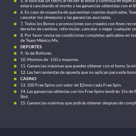
5. Si solicitas un retiro al recibir el Bono y continua en espera
estará cancelando el monto y las ganancias obtenidas con el 
6. En caso de sospecha de que existan cuentas duplicadas, Te
cancelar los obsequios y las ganancias asociadas.
7. Todos los Bonos y promociones son creados con fines recre
derecho de cambiar, reformular, cancelar o negar cualquier 
8. Por favor revisa las condiciones completas aplicables en l
de Team México Mx.
DEPORTES
9. 3x de Rollover.
10. Momios de -150 o mayores.
11. Ganancias máximas que puedes obtener con el bono, la mi
12. Las herramientas de apuesta que no aplican para este bon
CASINO
13. 100 Free Spins con valor de $2mxn cada Free Spin.
14. Las ganancias obtenias con los Free Spins tendrán 15x de 
Slot.
15. Ganancias máximas que podrás obtener despues de comple