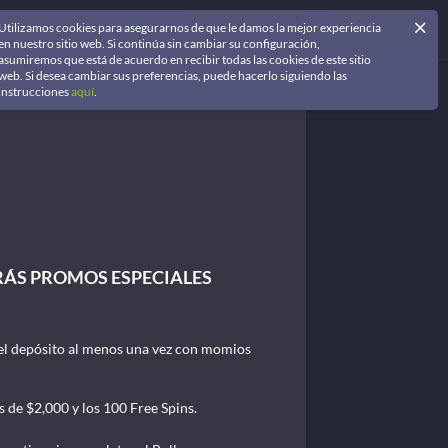
Utilizamos cookies para asegurarnos de que le damos la mejor experiencia
Iniciar Sesión
Regístrate
en nuestro sitio web. Si continúa sin cambiar su configuración,
asumiremos que está de acuerdo en recibir todas las cookies de este sitio
web. Si desea cambiar sus preferencias, puede hacerlo siguiendo las
instrucciones
aquí
.
BIRÁS PROMOS ESPECIALES
el depósito al menos una vez con momios
 de $2,000 y los 100 Free Spins.