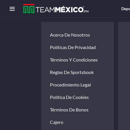
Depo
Acerca De Nosotros
Políticas De Privacidad
Términos Y Condiciones
Reglas De Sportsbook
Procedimiento Legal
Política De Cookies
Términos De Bonos
Cajero