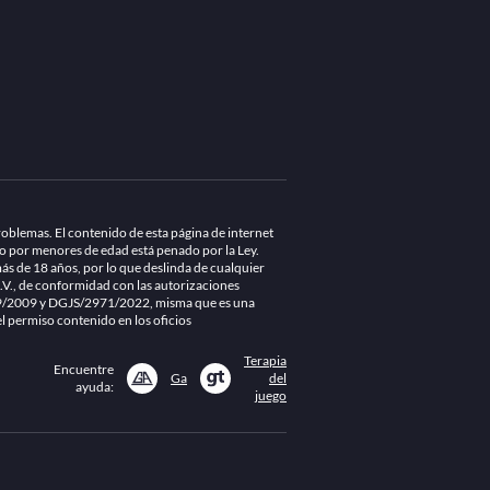
blemas. El contenido de esta página de internet
do por menores de edad está penado por la Ley.
s de 18 años, por lo que deslinda de cualquier
.V., de conformidad con las autorizaciones
179/2009 y DGJS/2971/2022, misma que es una
el permiso contenido en los oficios
Terapia
Encuentre
Ga
del
ayuda:
.
juego