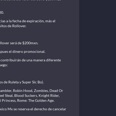
00.
ias a la fecha de expiración, más el
itos de Rollover.
ollover será de $200mxn.
despues el dinero promocional.
o contribuirán de una manera diferente
uego:
 de Ruleta y Super Sic Bo).
 Gambler, Robin Hood, Zombies, Dead Or
el Steal, Blood Suckers, Knight Rider,
i Princess, Rome: The Golden Age.
xico Mx se reserva el derecho de cancelar